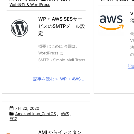
Web製作 & WordPress
WP + AWS SESサー
ビスのSMTPメール設
定
概
V
概要 はじめに 今回は、
法
WordPress に
の
SMTP（Simple Mail Trans
記
...
記事を読む
WP + AWS ...

7月 22, 2020

AmazonLinux_CentOS
,
AWS
,
EC2
AMI からインスタン