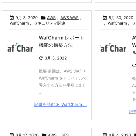

9月 3, 2020

AWS
,
AWS WAF
,

8月 30, 2020
WafCharm
,
セキュリティ関連
,
WafCharm
,
セ
WafCharm レポート
A
機能の構築方法
W

3月 3, 2022
概要 前回は、AWS WAF +
WafCharm をトライアルで
概
導入する方法を手順にまと
A
...
ト
を 
記事を読む
WafCharm ...
記

8月 17, 2020

AWS
,
SES
,

8月 4, 2020