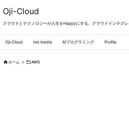
Oji-Cloud
クラウドとテクノロジーが人生をHappyにする。クラウドインテグ
Oji-Cloud
iret.media
AIプログラミング
Profile

ホーム
>

AWS