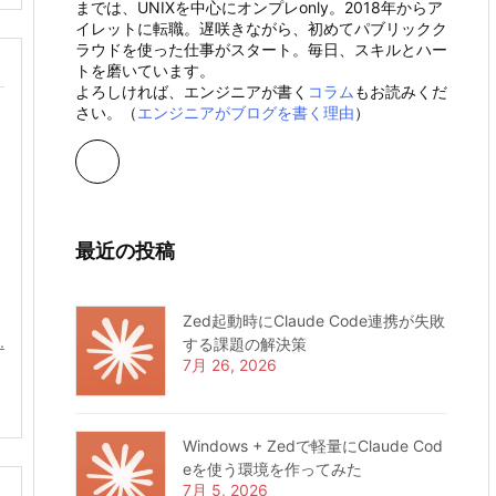
までは、UNIXを中心にオンプレonly。2018年からア
イレットに転職。遅咲きながら、初めてパブリックク
ラウドを使った仕事がスタート。毎日、スキルとハー
トを磨いています。
よろしければ、エンジニアが書く
コラム
もお読みくだ
さい。（
エンジニアがブログを書く理由
）
最近の投稿
Zed起動時にClaude Code連携が失敗
.
する課題の解決策
7月 26, 2026
Windows + Zedで軽量にClaude Cod
eを使う環境を作ってみた
7月 5, 2026