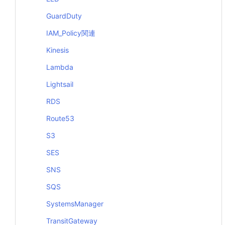
GuardDuty
IAM_Policy関連
Kinesis
Lambda
Lightsail
RDS
Route53
S3
SES
SNS
SQS
SystemsManager
TransitGateway