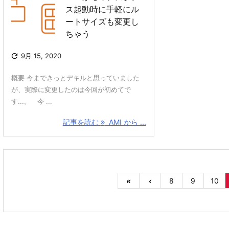
ス起動時に手軽にル
ートサイズも変更し
ちゃう

9月 15, 2020
概要 今まできっとデキルと思っていました
が、実際に変更したのは今回が初めてで
す...。 今 ...
記事を読む
AMI から ...
«
‹
8
9
10