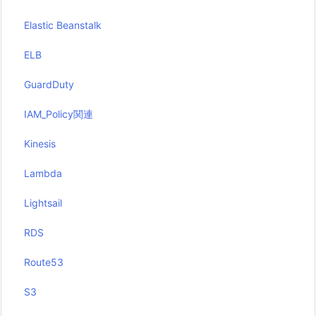
Elastic Beanstalk
ELB
GuardDuty
IAM_Policy関連
Kinesis
Lambda
Lightsail
RDS
Route53
S3