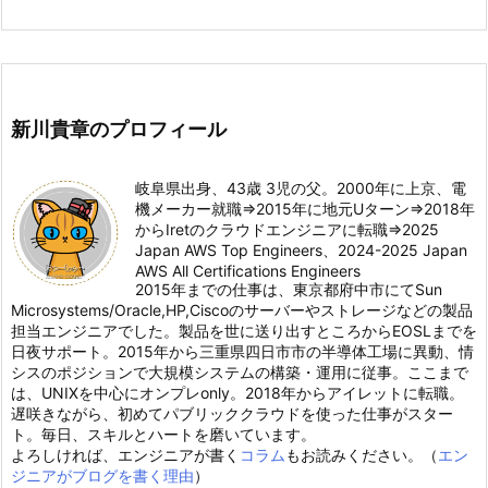
新川貴章のプロフィール
岐阜県出身、43歳 3児の父。2000年に上京、電
機メーカー就職⇒2015年に地元Uターン⇒2018年
からIretのクラウドエンジニアに転職⇒2025
Japan AWS Top Engineers、2024-2025 Japan
AWS All Certifications Engineers
2015年までの仕事は、東京都府中市にてSun
Microsystems/Oracle,HP,Ciscoのサーバーやストレージなどの製品
担当エンジニアでした。製品を世に送り出すところからEOSLまでを
日夜サポート。2015年から三重県四日市市の半導体工場に異動、情
シスのポジションで大規模システムの構築・運用に従事。ここまで
は、UNIXを中心にオンプレonly。2018年からアイレットに転職。
遅咲きながら、初めてパブリッククラウドを使った仕事がスター
ト。毎日、スキルとハートを磨いています。
よろしければ、エンジニアが書く
コラム
もお読みください。（
エン
ジニアがブログを書く理由
）