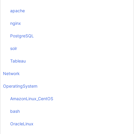
apache
nginx
PostgreSQL
solr
Tableau
Network
OperatingSystem
AmazonLinux_CentOS
bash
OracleLinux