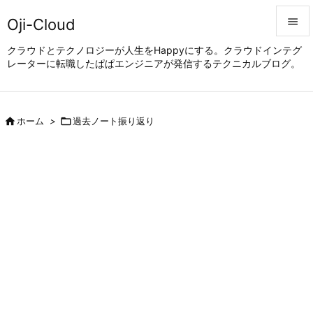
Oji-Cloud


クラウドとテクノロジーが人生をHappyにする。クラウドインテグ
レーターに転職したぱぱエンジニアが発信するテクニカルブログ。
メニュ

サイド


ホーム
>

過去ノート振り返り
前へ

次へ

検索