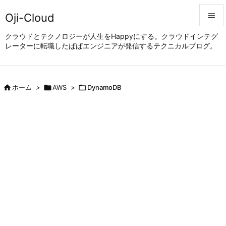
Oji-Cloud


クラウドとテクノロジーが人生をHappyにする。クラウドインテグ
レーターに転職したぱぱエンジニアが発信するテクニカルブログ。
メニュ

サイド


ホーム
>

AWS
>

DynamoDB
前へ

次へ

検索