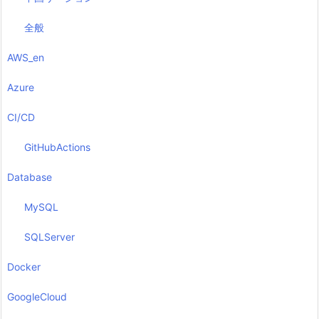
全般
AWS_en
Azure
CI/CD
GitHubActions
Database
MySQL
SQLServer
Docker
GoogleCloud