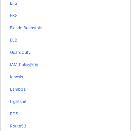
EFS
EKS
Elastic Beanstalk
ELB
GuardDuty
IAM_Policy関連
Kinesis
Lambda
Lightsail
RDS
Route53