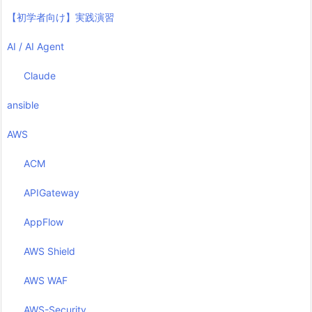
【初学者向け】実践演習
AI / AI Agent
Claude
ansible
AWS
ACM
APIGateway
AppFlow
AWS Shield
AWS WAF
AWS-Security