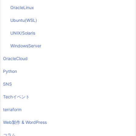
OracleLinux
Ubuntu(WSL)
UNIX/Solaris
WindowsServer
OracleCloud
Python
SNS
Techイベント
terraform
Web製作 & WordPress
コラム