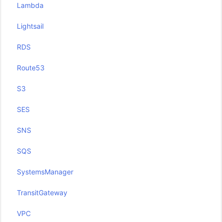
Lambda
Lightsail
RDS
Route53
S3
SES
SNS
SQS
SystemsManager
TransitGateway
VPC