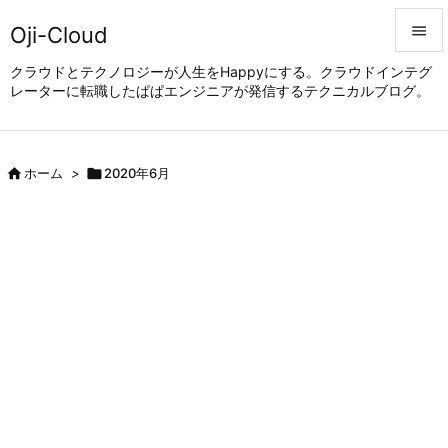
Oji-Cloud


クラウドとテクノロジーが人生をHappyにする。クラウドインテグ
レーターに転職したぱぱエンジニアが発信するテクニカルブログ。
メニュ

サイド


ホーム
>

2020年6月
前へ

次へ

検索