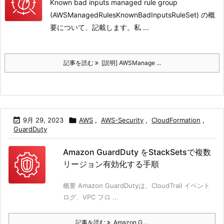
Known bad inputs managed rule group
(AWSManagedRulesKnownBadInputsRuleSet) の概
要について、記載します。
私 ...
記事を読む
[説明] AWSManage ...

9月 29, 2023

AWS
,
AWS-Security
,
CloudFormation
,
GuardDuty
Amazon GuardDuty をStackSetsで複数
リージョン有効化する手順
概要 Amazon GuardDutyは、CloudTrail イベント
ログ、VPC フロ ...
記事を読む
Amazon G ...