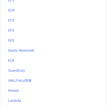
EC2
ECR
ECS
EFS
EKS
Elastic Beanstalk
ELB
GuardDuty
IAM_Policy関連
Kinesis
Lambda