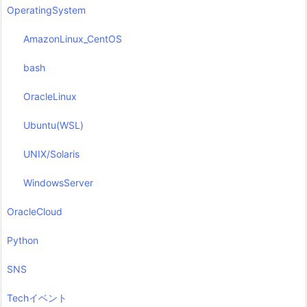
OperatingSystem
AmazonLinux_CentOS
bash
OracleLinux
Ubuntu(WSL)
UNIX/Solaris
WindowsServer
OracleCloud
Python
SNS
Techイベント