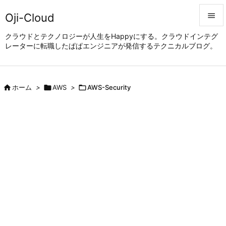
Oji-Cloud


クラウドとテクノロジーが人生をHappyにする。クラウドインテグ
レーターに転職したぱぱエンジニアが発信するテクニカルブログ。
メニュ

サイド


ホーム
>

AWS
>

AWS-Security
前へ

次へ

検索