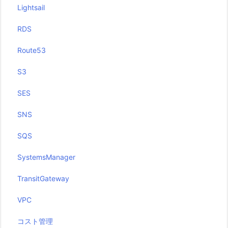
Lightsail
RDS
Route53
S3
SES
SNS
SQS
SystemsManager
TransitGateway
VPC
コスト管理