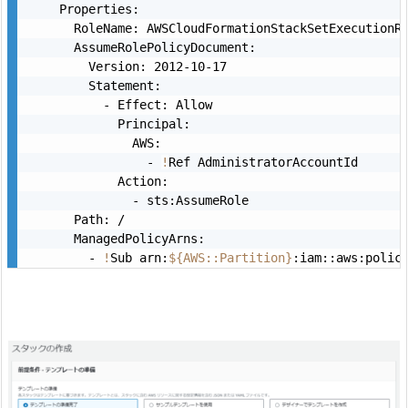
    Properties:

      RoleName: AWSCloudFormationStackSetExecutionRo
      AssumeRolePolicyDocument:

        Version: 2012-10-17

        Statement:

          - Effect: Allow

            Principal:

              AWS:

                - 
!
Ref AdministratorAccountId

            Action:

              - sts:AssumeRole

      Path: /

      ManagedPolicyArns:

        - 
!
Sub arn:
${AWS::Partition}