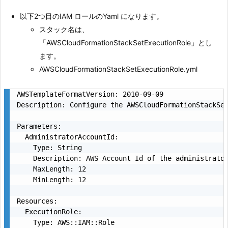
以下2つ目のIAM ロールのYaml になります。
スタック名は、
「AWSCloudFormationStackSetExecutionRole」とし
ます。
AWSCloudFormationStackSetExecutionRole.yml
AWSTemplateFormatVersion: 2010-09-09

Description: Configure the AWSCloudFormationStackSe
Parameters:

  AdministratorAccountId:

    Type: String

    Description: AWS Account Id of the administrato
    MaxLength: 12

    MinLength: 12

Resources:

  ExecutionRole:

    Type: AWS::IAM::Role
