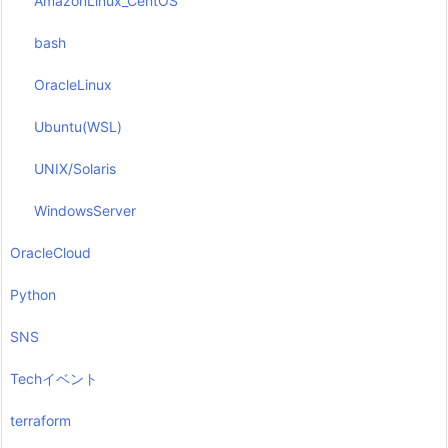
AmazonLinux_CentOS
bash
OracleLinux
Ubuntu(WSL)
UNIX/Solaris
WindowsServer
OracleCloud
Python
SNS
Techイベント
terraform