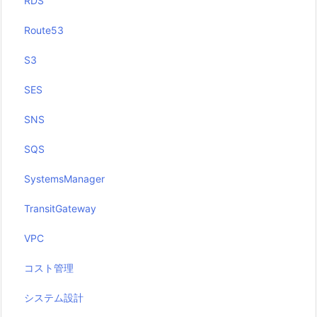
RDS
Route53
S3
SES
SNS
SQS
SystemsManager
TransitGateway
VPC
コスト管理
システム設計