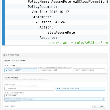
        - PolicyName: AssumeRole-AWSCloudFormationSt
          PolicyDocument:

            Version: 2012-10-17

            Statement:

              - Effect: Allow

                Action:

                  - sts:AssumeRole

                Resource:

                  - 
"arn:*:iam::*:role/AWSCloudForm