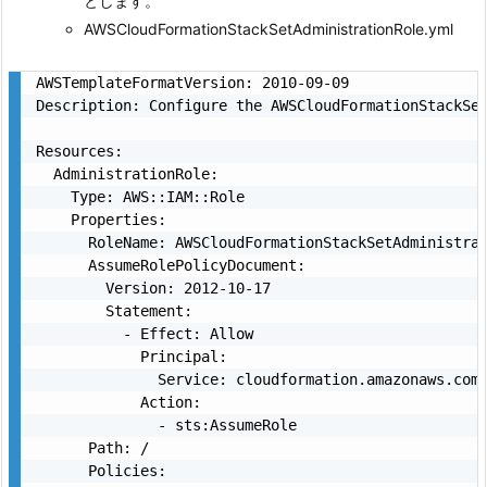
とします。
AWSCloudFormationStackSetAdministrationRole.yml
AWSTemplateFormatVersion: 2010-09-09

Description: Configure the AWSCloudFormationStackSe
Resources:

  AdministrationRole:

    Type: AWS::IAM::Role

    Properties:

      RoleName: AWSCloudFormationStackSetAdministrat
      AssumeRolePolicyDocument:

        Version: 2012-10-17

        Statement:

          - Effect: Allow

            Principal:

              Service: cloudformation.amazonaws.com

            Action:

              - sts:AssumeRole

      Path: /

      Policies:
