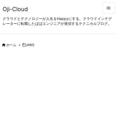
Oji-Cloud


クラウドとテクノロジーが人生をHappyにする。クラウドインテグ
レーターに転職したぱぱエンジニアが発信するテクニカルブログ。
メニュ

サイド


ホーム
>

AWS
前へ

次へ

検索