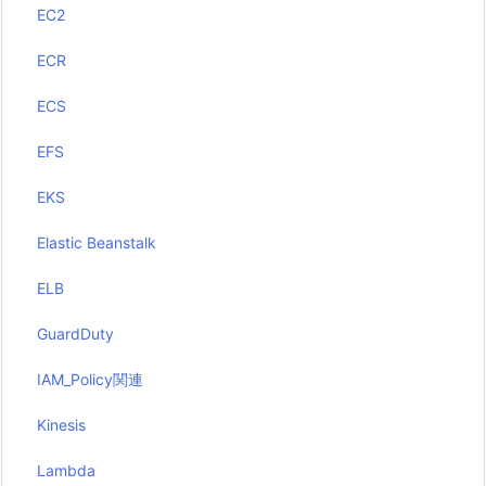
EC2
ECR
ECS
EFS
EKS
Elastic Beanstalk
ELB
GuardDuty
IAM_Policy関連
Kinesis
Lambda