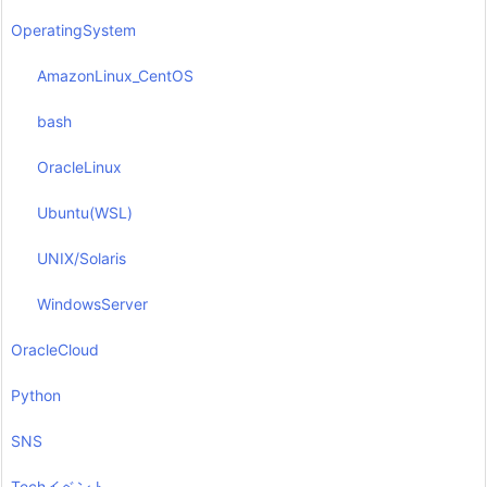
OperatingSystem
AmazonLinux_CentOS
bash
OracleLinux
Ubuntu(WSL)
UNIX/Solaris
WindowsServer
OracleCloud
Python
SNS
Techイベント