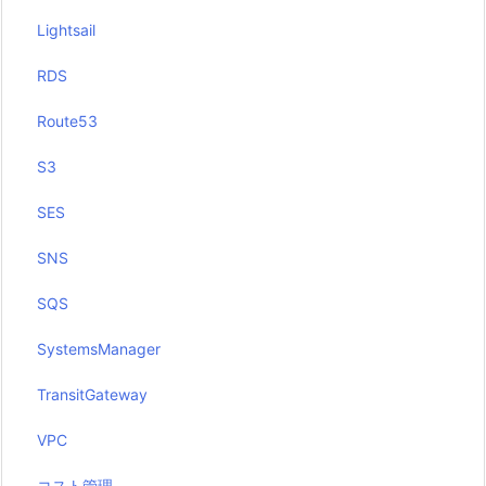
Lightsail
RDS
Route53
S3
SES
SNS
SQS
SystemsManager
TransitGateway
VPC
コスト管理