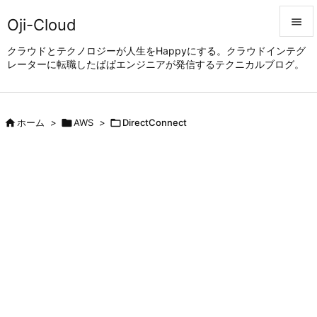
Oji-Cloud


クラウドとテクノロジーが人生をHappyにする。クラウドインテグ
レーターに転職したぱぱエンジニアが発信するテクニカルブログ。
メニュ

サイド


ホーム
>

AWS
>

DirectConnect
前へ

次へ

検索