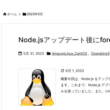

ホーム
>

2023年5月
Node.jsアップデート後にf

5月 31, 2023

AmazonLinux_CentOS
,
OperatingS

6月 1, 2023
概要今回は、Node.js を
ます。これまで、Node.js ア
ルを使っていました。また、Linux