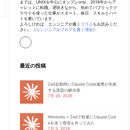
までは、UNIXを中心にオンプレonly。2018年からア
イレットに転職。遅咲きながら、初めてパブリックク
ラウドを使った仕事がスタート。毎日、スキルとハー
トを磨いています。
よろしければ、エンジニアが書く
コラム
もお読みくだ
さい。（
エンジニアがブログを書く理由
）
最近の投稿
Zed起動時にClaude Code連携が失敗
する課題の解決策
7月 26, 2026
Windows + Zedで軽量にClaude Cod
eを使う環境を作ってみた
7月 5, 2026