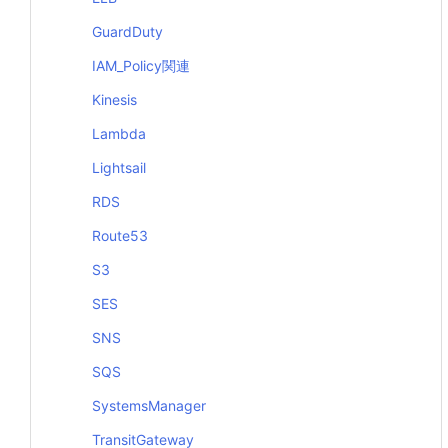
GuardDuty
IAM_Policy関連
Kinesis
Lambda
Lightsail
RDS
Route53
S3
SES
SNS
SQS
SystemsManager
TransitGateway