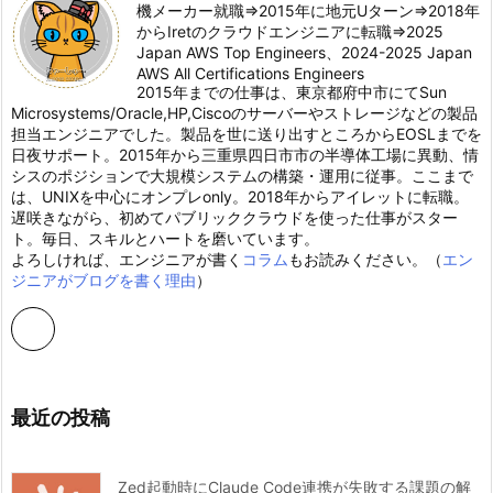
機メーカー就職⇒2015年に地元Uターン⇒2018年
からIretのクラウドエンジニアに転職⇒2025
Japan AWS Top Engineers、2024-2025 Japan
AWS All Certifications Engineers
2015年までの仕事は、東京都府中市にてSun
Microsystems/Oracle,HP,Ciscoのサーバーやストレージなどの製品
担当エンジニアでした。製品を世に送り出すところからEOSLまでを
日夜サポート。2015年から三重県四日市市の半導体工場に異動、情
シスのポジションで大規模システムの構築・運用に従事。ここまで
は、UNIXを中心にオンプレonly。2018年からアイレットに転職。
遅咲きながら、初めてパブリッククラウドを使った仕事がスター
ト。毎日、スキルとハートを磨いています。
よろしければ、エンジニアが書く
コラム
もお読みください。（
エン
ジニアがブログを書く理由
）
最近の投稿
Zed起動時にClaude Code連携が失敗する課題の解