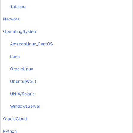
Tableau
Network
OperatingSystem
AmazonLinux_CentOS
bash
OracleLinux
Ubuntu(WSL)
UNIX/Solaris
WindowsServer
OracleCloud
Python