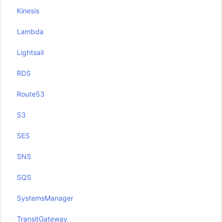
Kinesis
Lambda
Lightsail
RDS
Route53
S3
SES
SNS
SQS
SystemsManager
TransitGateway