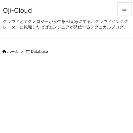
Oji-Cloud


クラウドとテクノロジーが人生をHappyにする。クラウドインテグ
レーターに転職したぱぱエンジニアが発信するテクニカルブログ。
メニュ

サイド


ホーム
>

Database
前へ

次へ

検索