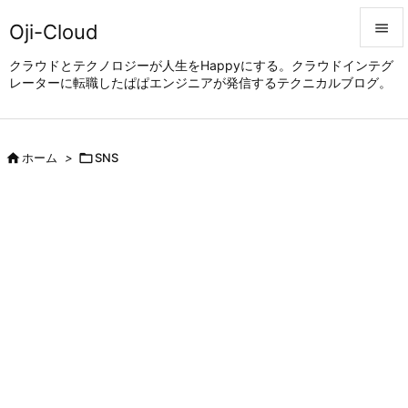
Oji-Cloud


クラウドとテクノロジーが人生をHappyにする。クラウドインテグ
レーターに転職したぱぱエンジニアが発信するテクニカルブログ。
メニュ

サイド


ホーム
>

SNS
前へ

次へ

検索