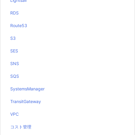
Lightsail
RDS
Route53
S3
SES
SNS
SQS
SystemsManager
TransitGateway
VPC
コスト管理