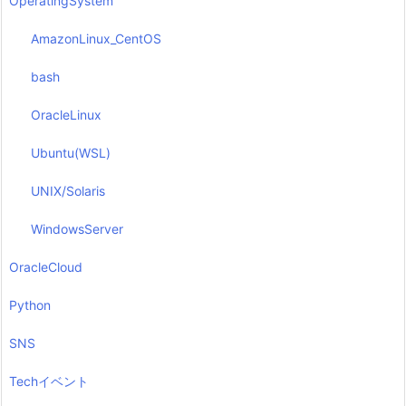
OperatingSystem
AmazonLinux_CentOS
bash
OracleLinux
Ubuntu(WSL)
UNIX/Solaris
WindowsServer
OracleCloud
Python
SNS
Techイベント