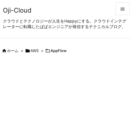
Oji-Cloud


クラウドとテクノロジーが人生をHappyにする。クラウドインテグ
レーターに転職したぱぱエンジニアが発信するテクニカルブログ。
メニュ

サイド


ホーム
>

AWS
>

AppFlow
前へ

次へ

検索