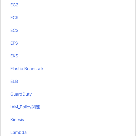
EC2
ECR
ECS
EFS
EKS
Elastic Beanstalk
ELB
GuardDuty
IAM_Policy関連
Kinesis
Lambda