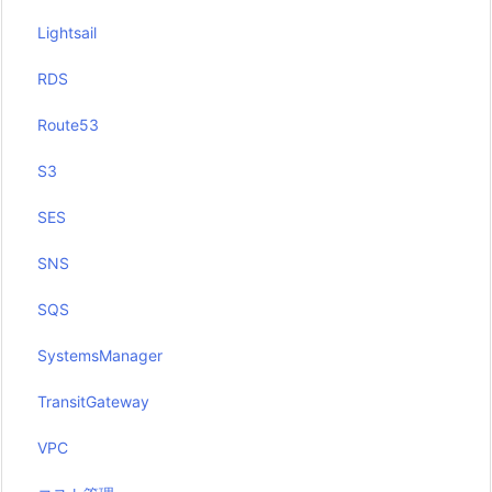
Lightsail
RDS
Route53
S3
SES
SNS
SQS
SystemsManager
TransitGateway
VPC