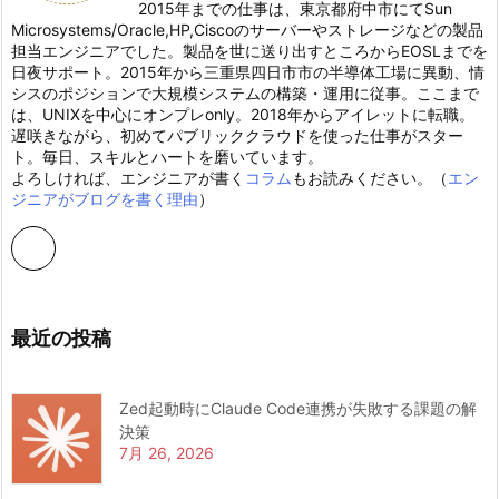
2015年までの仕事は、東京都府中市にてSun
Microsystems/Oracle,HP,Ciscoのサーバーやストレージなどの製品
担当エンジニアでした。製品を世に送り出すところからEOSLまでを
日夜サポート。2015年から三重県四日市市の半導体工場に異動、情
シスのポジションで大規模システムの構築・運用に従事。ここまで
は、UNIXを中心にオンプレonly。2018年からアイレットに転職。
遅咲きながら、初めてパブリッククラウドを使った仕事がスター
ト。毎日、スキルとハートを磨いています。
よろしければ、エンジニアが書く
コラム
もお読みください。（
エン
ジニアがブログを書く理由
）
最近の投稿
Zed起動時にClaude Code連携が失敗する課題の解
決策
7月 26, 2026