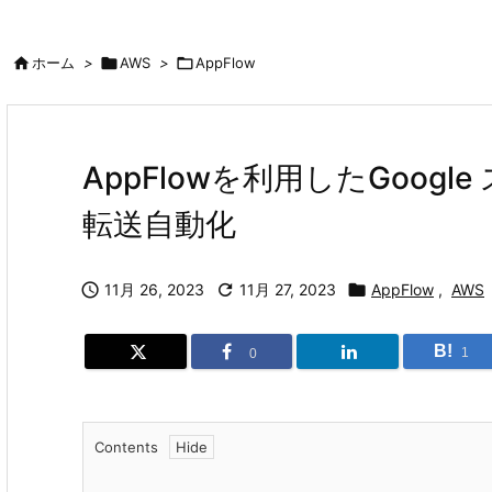

ホーム
>

AWS
>

AppFlow
AppFlowを利用したGoogl
転送自動化

11月 26, 2023

11月 27, 2023

AppFlow
,
AWS
B!
1
0
Contents