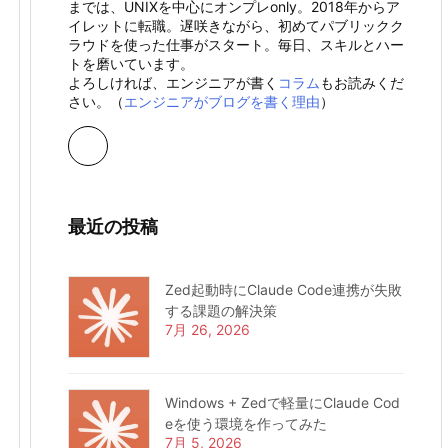
までは、UNIXを中心にオンプレonly。2018年からア
イレットに転職。遅咲きながら、初めてパブリックク
ラウドを使った仕事がスタート。毎日、スキルとハー
トを磨いています。
よろしければ、エンジニアが書く
コラム
もお読みくだ
さい。（
エンジニアがブログを書く理由
）
最近の投稿
Zed起動時にClaude Code連携が失敗
する課題の解決策
7月 26, 2026
Windows + Zedで軽量にClaude Cod
eを使う環境を作ってみた
7月 5, 2026