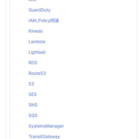
GuardDuty
IAM_Policy関連
Kinesis
Lambda
Lightsail
RDS
Route53
S3
SES
SNS
SQS
SystemsManager
TransitGateway