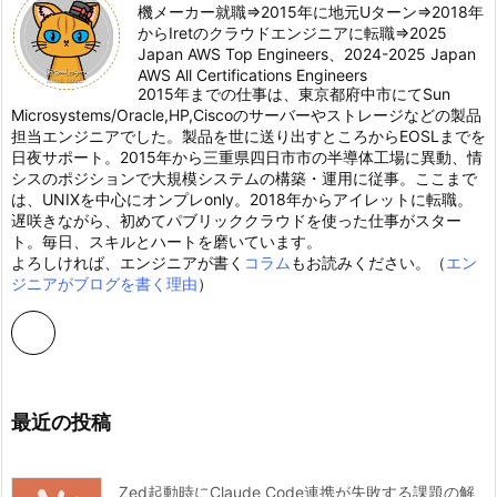
機メーカー就職⇒2015年に地元Uターン⇒2018年
からIretのクラウドエンジニアに転職⇒2025
Japan AWS Top Engineers、2024-2025 Japan
AWS All Certifications Engineers
2015年までの仕事は、東京都府中市にてSun
Microsystems/Oracle,HP,Ciscoのサーバーやストレージなどの製品
担当エンジニアでした。製品を世に送り出すところからEOSLまでを
日夜サポート。2015年から三重県四日市市の半導体工場に異動、情
シスのポジションで大規模システムの構築・運用に従事。ここまで
は、UNIXを中心にオンプレonly。2018年からアイレットに転職。
遅咲きながら、初めてパブリッククラウドを使った仕事がスター
ト。毎日、スキルとハートを磨いています。
よろしければ、エンジニアが書く
コラム
もお読みください。（
エン
ジニアがブログを書く理由
）
最近の投稿
Zed起動時にClaude Code連携が失敗する課題の解