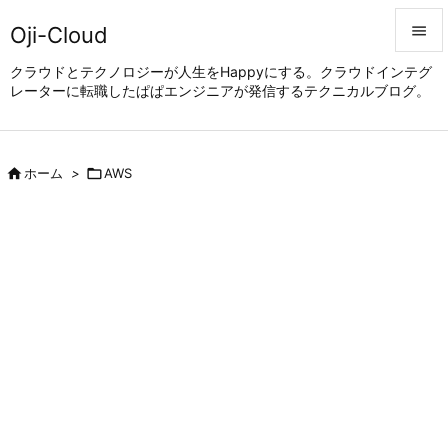
Oji-Cloud


クラウドとテクノロジーが人生をHappyにする。クラウドインテグ
レーターに転職したぱぱエンジニアが発信するテクニカルブログ。
メニュ

サイド


ホーム
>

AWS
前へ

次へ

検索