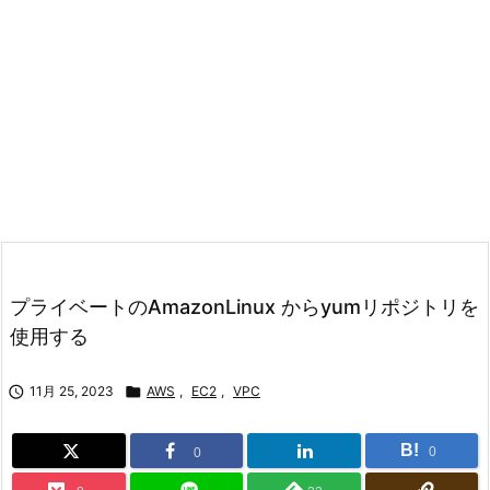
プライベートのAmazonLinux からyumリポジトリを
使用する

11月 25, 2023

AWS
,
EC2
,
VPC
B!
0
0