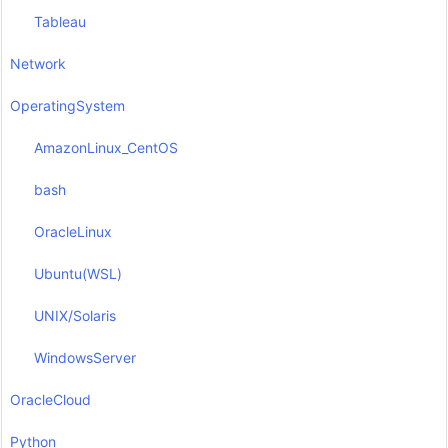
Tableau
Network
OperatingSystem
AmazonLinux_CentOS
bash
OracleLinux
Ubuntu(WSL)
UNIX/Solaris
WindowsServer
OracleCloud
Python