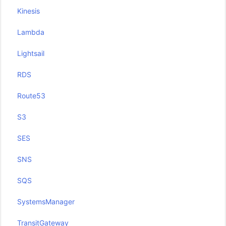
Kinesis
Lambda
Lightsail
RDS
Route53
S3
SES
SNS
SQS
SystemsManager
TransitGateway