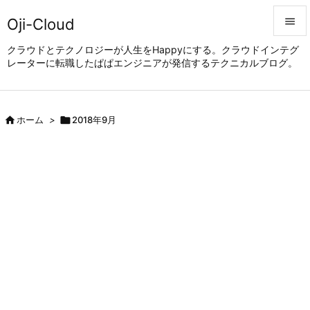
Oji-Cloud


クラウドとテクノロジーが人生をHappyにする。クラウドインテグ
レーターに転職したぱぱエンジニアが発信するテクニカルブログ。
メニュ

サイド


ホーム
>

2018年9月
前へ

次へ

検索