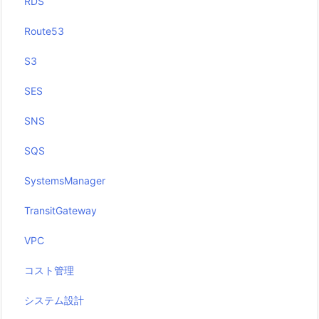
RDS
Route53
S3
SES
SNS
SQS
SystemsManager
TransitGateway
VPC
コスト管理
システム設計