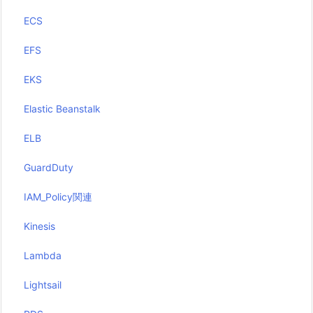
ECS
EFS
EKS
Elastic Beanstalk
ELB
GuardDuty
IAM_Policy関連
Kinesis
Lambda
Lightsail