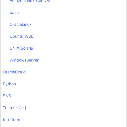
AmazonLinux_CentOS
bash
OracleLinux
Ubuntu(WSL)
UNIX/Solaris
WindowsServer
OracleCloud
Python
SNS
Techイベント
terraform