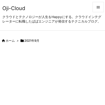
Oji-Cloud


クラウドとテクノロジーが人生をHappyにする。クラウドインテグ
レーターに転職したぱぱエンジニアが発信するテクニカルブログ。
メニュ

サイド


ホーム
>

2021年9月
前へ

次へ

検索