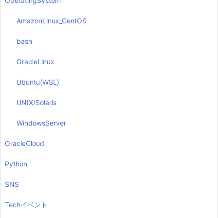
OperatingSystem
AmazonLinux_CentOS
bash
OracleLinux
Ubuntu(WSL)
UNIX/Solaris
WindowsServer
OracleCloud
Python
SNS
Techイベント