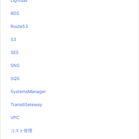
Lightsail
RDS
Route53
S3
SES
SNS
SQS
SystemsManager
TransitGateway
VPC
コスト管理