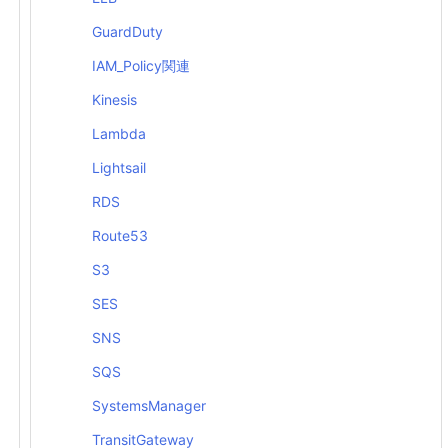
GuardDuty
IAM_Policy関連
Kinesis
Lambda
Lightsail
RDS
Route53
S3
SES
SNS
SQS
SystemsManager
TransitGateway