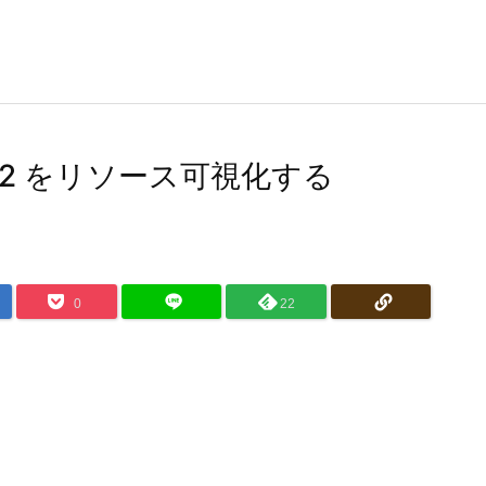
PC/EC2 をリソース可視化する
0
22