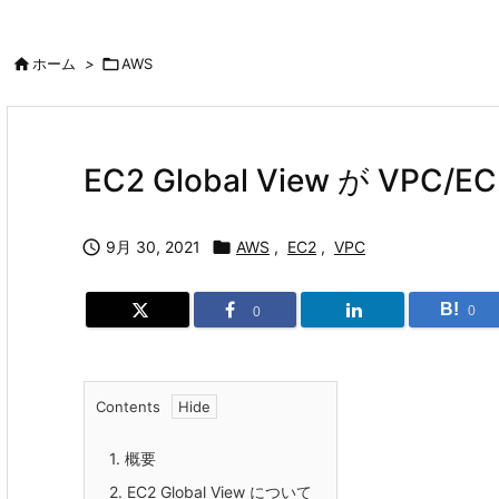

ホーム
>

AWS
EC2 Global View が V

9月 30, 2021

AWS
,
EC2
,
VPC
B!
0
0
Contents
1.
概要
2.
EC2 Global View について