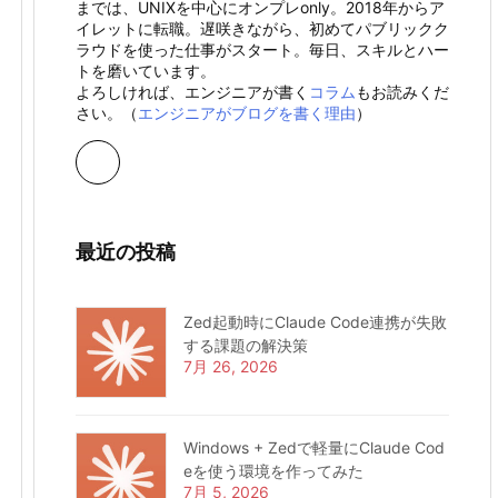
までは、UNIXを中心にオンプレonly。2018年からア
イレットに転職。遅咲きながら、初めてパブリックク
ラウドを使った仕事がスタート。毎日、スキルとハー
トを磨いています。
よろしければ、エンジニアが書く
コラム
もお読みくだ
さい。（
エンジニアがブログを書く理由
）
最近の投稿
Zed起動時にClaude Code連携が失敗
する課題の解決策
7月 26, 2026
Windows + Zedで軽量にClaude Cod
eを使う環境を作ってみた
7月 5, 2026