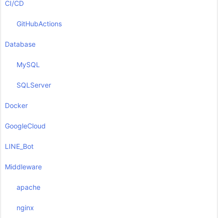
CI/CD
GitHubActions
Database
MySQL
SQLServer
Docker
GoogleCloud
LINE_Bot
Middleware
apache
nginx