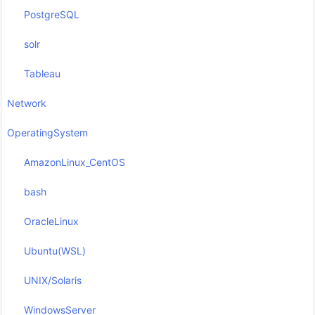
PostgreSQL
solr
Tableau
Network
OperatingSystem
AmazonLinux_CentOS
bash
OracleLinux
Ubuntu(WSL)
UNIX/Solaris
WindowsServer