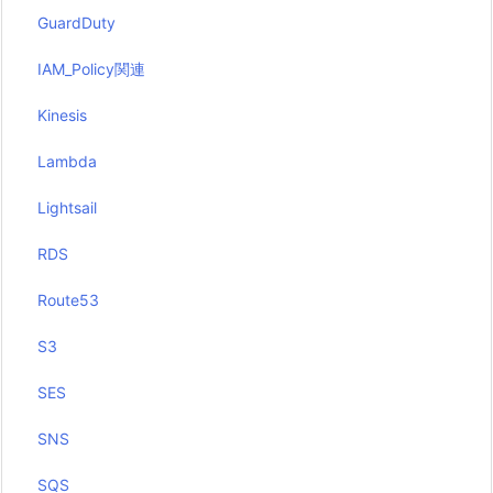
GuardDuty
IAM_Policy関連
Kinesis
Lambda
Lightsail
RDS
Route53
S3
SES
SNS
SQS