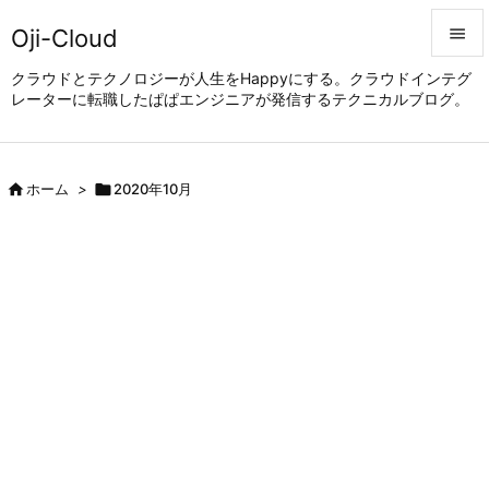
Oji-Cloud


クラウドとテクノロジーが人生をHappyにする。クラウドインテグ
レーターに転職したぱぱエンジニアが発信するテクニカルブログ。
メニュ

サイド


ホーム
>

2020年10月
前へ

次へ

検索