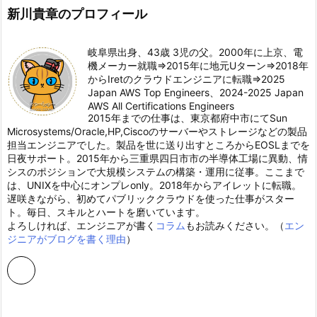
新川貴章のプロフィール
岐阜県出身、43歳 3児の父。2000年に上京、電
機メーカー就職⇒2015年に地元Uターン⇒2018年
からIretのクラウドエンジニアに転職⇒2025
Japan AWS Top Engineers、2024-2025 Japan
AWS All Certifications Engineers
2015年までの仕事は、東京都府中市にてSun
Microsystems/Oracle,HP,Ciscoのサーバーやストレージなどの製品
担当エンジニアでした。製品を世に送り出すところからEOSLまでを
日夜サポート。2015年から三重県四日市市の半導体工場に異動、情
シスのポジションで大規模システムの構築・運用に従事。ここまで
は、UNIXを中心にオンプレonly。2018年からアイレットに転職。
遅咲きながら、初めてパブリッククラウドを使った仕事がスター
ト。毎日、スキルとハートを磨いています。
よろしければ、エンジニアが書く
コラム
もお読みください。（
エン
ジニアがブログを書く理由
）