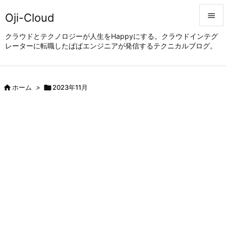
Oji-Cloud


クラウドとテクノロジーが人生をHappyにする。クラウドインテグ
レーターに転職したぱぱエンジニアが発信するテクニカルブログ。
メニュ

サイド


ホーム
>

2023年11月
前へ

次へ

検索