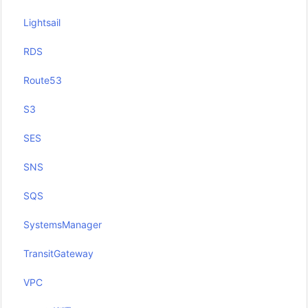
Lightsail
RDS
Route53
S3
SES
SNS
SQS
SystemsManager
TransitGateway
VPC