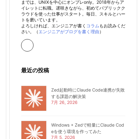
までは、UNIXを中心にオンプレonly。2018年からア
イレットに転職。遅咲きながら、初めてパブリックク
ラウドを使った仕事がスタート。毎日、スキルとハー
トを磨いています。
よろしければ、エンジニアが書く
コラム
もお読みくだ
さい。（
エンジニアがブログを書く理由
）
最近の投稿
Zed起動時にClaude Code連携が失敗
する課題の解決策
7月 26, 2026
Windows + Zedで軽量にClaude Cod
eを使う環境を作ってみた
7月 5, 2026