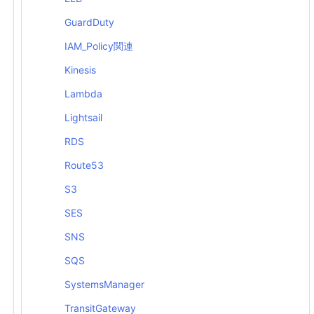
GuardDuty
IAM_Policy関連
Kinesis
Lambda
Lightsail
RDS
Route53
S3
SES
SNS
SQS
SystemsManager
TransitGateway