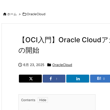

ホーム
>

OracleCloud
【OCI入門】Oracle Cl
の開始

6月 23, 2025

OracleCloud
B!
0
!
Contents