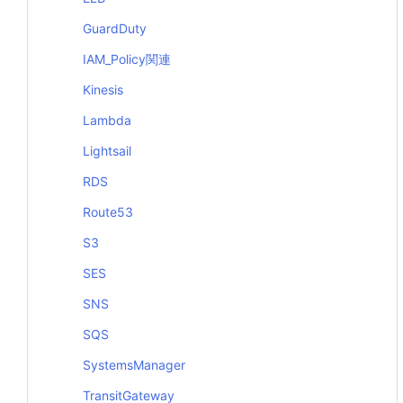
GuardDuty
IAM_Policy関連
Kinesis
Lambda
Lightsail
RDS
Route53
S3
SES
SNS
SQS
SystemsManager
TransitGateway