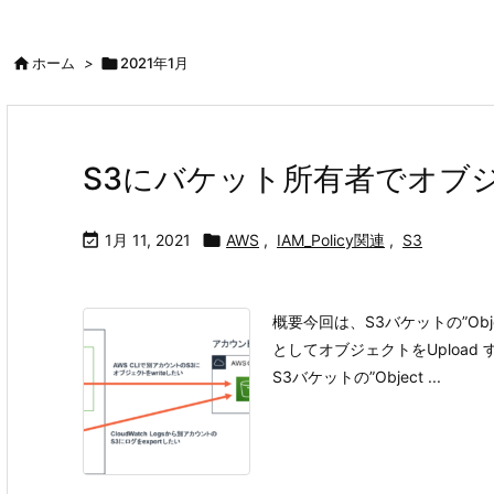

ホーム
>

2021年1月
S3にバケット所有者でオブジ

1月 11, 2021

AWS
,
IAM_Policy関連
,
S3
概要今回は、S3バケットの”Obje
としてオブジェクトをUpload
S3バケットの”Object ...