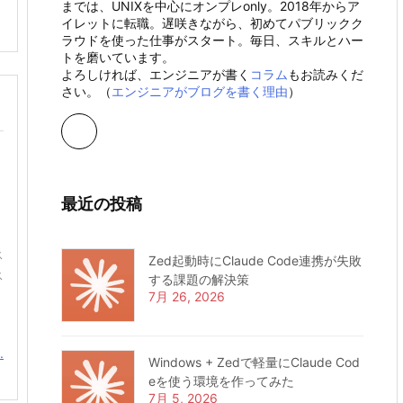
までは、UNIXを中心にオンプレonly。2018年からア
イレットに転職。遅咲きながら、初めてパブリックク
ラウドを使った仕事がスタート。毎日、スキルとハー
トを磨いています。
よろしければ、エンジニアが書く
コラム
もお読みくだ
さい。（
エンジニアがブログを書く理由
）
最近の投稿
ス
Zed起動時にClaude Code連携が失敗
ス
する課題の解決策
ま
7月 26, 2026
.
Windows + Zedで軽量にClaude Cod
eを使う環境を作ってみた
7月 5, 2026