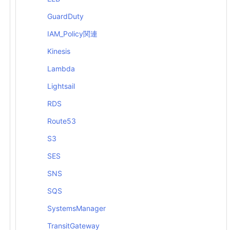
GuardDuty
IAM_Policy関連
Kinesis
Lambda
Lightsail
RDS
Route53
S3
SES
SNS
SQS
KL"
SystemsManager
TransitGateway