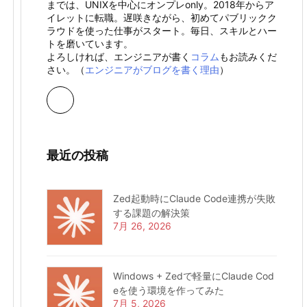
までは、UNIXを中心にオンプレonly。2018年からア
イレットに転職。遅咲きながら、初めてパブリックク
ラウドを使った仕事がスタート。毎日、スキルとハー
トを磨いています。
よろしければ、エンジニアが書く
コラム
もお読みくだ
さい。（
エンジニアがブログを書く理由
）
最近の投稿
Zed起動時にClaude Code連携が失敗
する課題の解決策
7月 26, 2026
Windows + Zedで軽量にClaude Cod
eを使う環境を作ってみた
7月 5, 2026