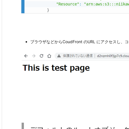
"Resource"
:
"arn:aws:s3:::niika
}
ブラウザなどからCoudFront のURL にアクセス