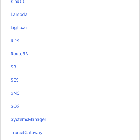
Kinesis
Lambda
Lightsail
RDS
Route53
S3
SES
SNS
SQS
SystemsManager
TransitGateway