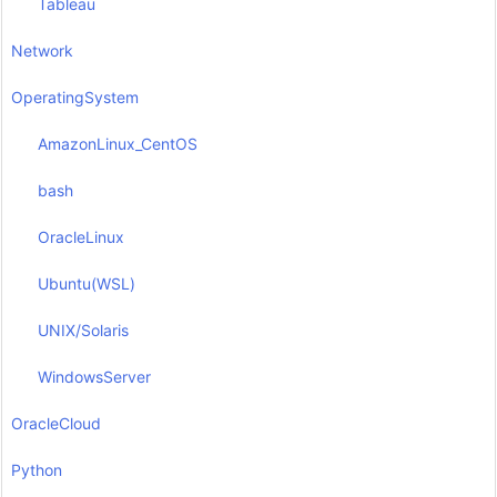
Tableau
Network
OperatingSystem
AmazonLinux_CentOS
bash
OracleLinux
Ubuntu(WSL)
UNIX/Solaris
WindowsServer
OracleCloud
Python