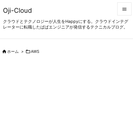
Oji-Cloud


クラウドとテクノロジーが人生をHappyにする。クラウドインテグ
レーターに転職したぱぱエンジニアが発信するテクニカルブログ。
メニュ

サイド


ホーム
>

AWS
前へ

次へ

検索