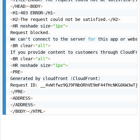
<
/HEAD
>
<
BODY
>
<
H1
>
403 ERROR
<
/H1
>
<
H2
>
The request could not be satisfied.
<
/H2
>
<
HR noshade size
=
"1px"
>
Request blocked.

We can't connect to the server 
for
<
BR clear
=
"all"
>
If you provide content to customers through CloudFr
<
BR clear
=
"all"
>
<
HR noshade size
=
"1px"
>
<
PRE
>
Generated by cloudfront 
(
CloudFront
)
Request ID: __4vWtfwz9QJ9FNbORhVE9mF44fHcNKG06W3wTj
<
/PRE
>
<
ADDRESS
>
<
/ADDRESS
>
<
/BODY
>
<
/HTML
>