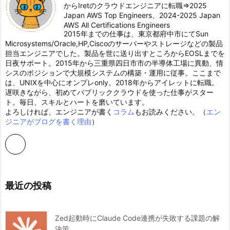
からIretのクラウドエンジニアに転職⇒2025
Japan AWS Top Engineers、2024-2025 Japan
AWS All Certifications Engineers
2015年までの仕事は、東京都府中市にてSun
Microsystems/Oracle,HP,Ciscoのサーバーやストレージなどの製品
担当エンジニアでした。製品を世に送り出すところからEOSLまでを
日夜サポート。2015年から三重県四日市市の半導体工場に異動、情
シスのポジションで大規模システムの構築・運用に従事。ここまで
は、UNIXを中心にオンプレonly。2018年からアイレットに転職。
遅咲きながら、初めてパブリッククラウドを使った仕事がスター
ト。毎日、スキルとハートを磨いています。
よろしければ、エンジニアが書く
コラム
もお読みください。（
エン
ジニアがブログを書く理由
）
最近の投稿
Zed起動時にClaude Code連携が失敗する課題の解
決策