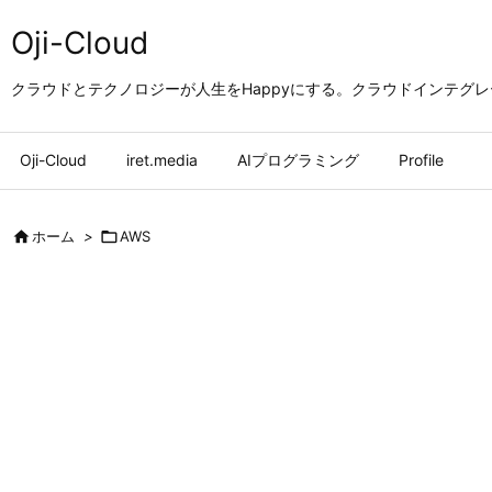
Oji-Cloud
クラウドとテクノロジーが人生をHappyにする。クラウドインテグ
Oji-Cloud
iret.media
AIプログラミング
Profile

ホーム
>

AWS