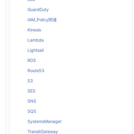
GuardDuty
IAM_Policy関連
Kinesis
Lambda
Lightsail
RDS
Route53
S3
SES
SNS
SQS
SystemsManager
TransitGateway