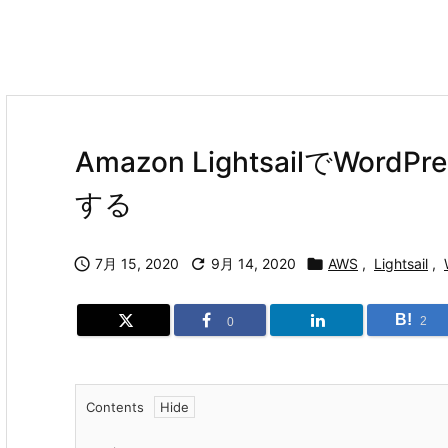
Amazon LightsailでWo
する

7月 15, 2020

9月 14, 2020

AWS
,
Lightsail
,
B!
2
0
Contents