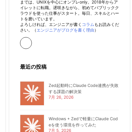
までは、UNIXを中心にオンプレonly。2018年からア
イレットに転職。遅咲きながら、初めてパブリックク
ラウドを使った仕事がスタート。毎日、スキルとハー
トを磨いています。
よろしければ、エンジニアが書く
コラム
もお読みくだ
さい。（
エンジニアがブログを書く理由
）
最近の投稿
Zed起動時にClaude Code連携が失敗
する課題の解決策
7月 26, 2026
Windows + Zedで軽量にClaude Cod
eを使う環境を作ってみた
7月 5, 2026