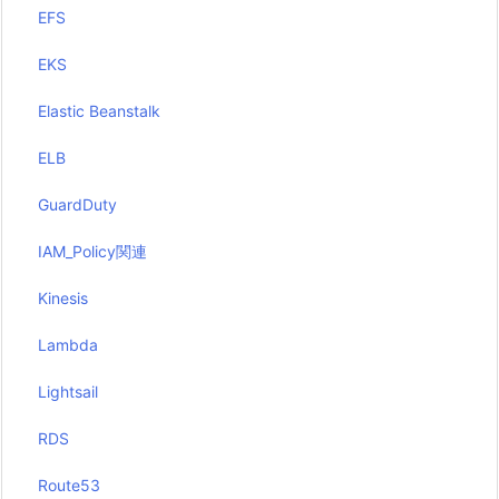
EFS
EKS
Elastic Beanstalk
ELB
GuardDuty
IAM_Policy関連
Kinesis
Lambda
Lightsail
RDS
Route53