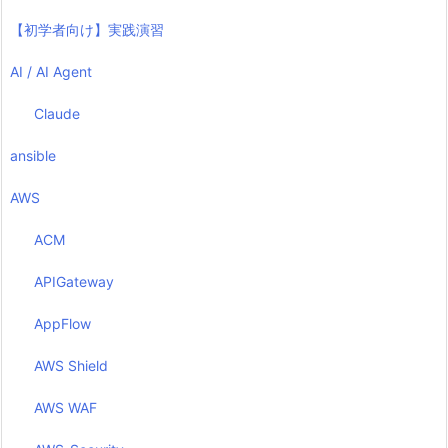
【初学者向け】実践演習
AI / AI Agent
Claude
ansible
AWS
ACM
APIGateway
AppFlow
AWS Shield
AWS WAF