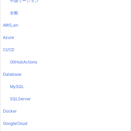
中国リージョン
全般
AWS_en
Azure
CI/CD
GitHubActions
Database
MySQL
SQLServer
Docker
GoogleCloud