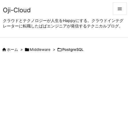
Oji-Cloud


クラウドとテクノロジーが人生をHappyにする。クラウドインテグ
レーターに転職したぱぱエンジニアが発信するテクニカルブログ。
メニュ

サイド


ホーム
>

Middleware
>

PostgreSQL
前へ

次へ

検索