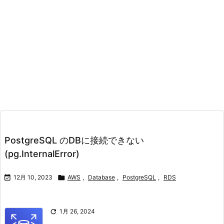
PostgreSQL のDBに接続できない
(pg.InternalError)

12月 10, 2023

AWS
,
Database
,
PostgreSQL
,
RDS

1月 26, 2024