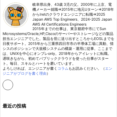
岐阜県出身、43歳 3児の父。2000年に上京、電
機メーカー就職⇒2015年に地元Uターン⇒2018年
からIretのクラウドエンジニアに転職⇒2025
Japan AWS Top Engineers、2024-2025 Japan
AWS All Certifications Engineers
2015年までの仕事は、東京都府中市にてSun
Microsystems/Oracle,HP,Ciscoのサーバーやストレージなどの製品
担当エンジニアでした。製品を世に送り出すところからEOSLまでを
日夜サポート。2015年から三重県四日市市の半導体工場に異動、情
シスのポジションで大規模システムの構築・運用に従事。ここまで
は、UNIXを中心にオンプレonly。2018年からアイレットに転職。
遅咲きながら、初めてパブリッククラウドを使った仕事がスター
ト。毎日、スキルとハートを磨いています。
よろしければ、エンジニアが書く
コラム
もお読みください。（
エン
ジニアがブログを書く理由
）
最近の投稿