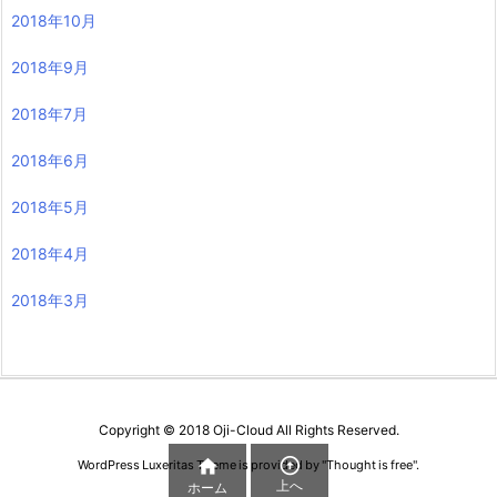
2018年10月
2018年9月
2018年7月
2018年6月
2018年5月
2018年4月
2018年3月
Copyright ©
2018
Oji-Cloud
All Rights Reserved.


WordPress Luxeritas Theme is provided by "
Thought is free
".
上へ
ホーム