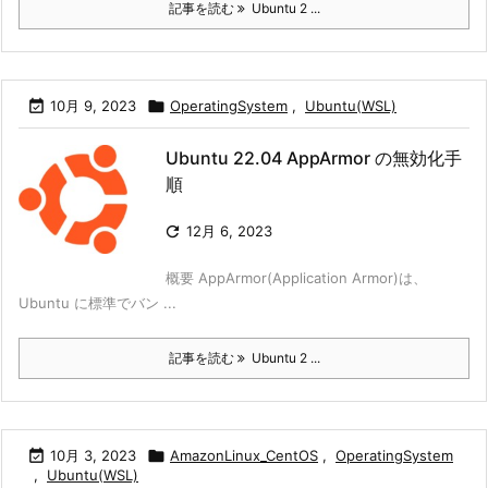
記事を読む
Ubuntu 2 ...

10月 9, 2023

OperatingSystem
,
Ubuntu(WSL)
Ubuntu 22.04 AppArmor の無効化手
順

12月 6, 2023
概要 AppArmor(Application Armor)は、
Ubuntu に標準でバン ...
記事を読む
Ubuntu 2 ...

10月 3, 2023

AmazonLinux_CentOS
,
OperatingSystem
,
Ubuntu(WSL)