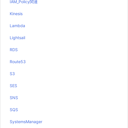
IAM_Policy関連
Kinesis
Lambda
Lightsail
RDS
Route53
S3
SES
SNS
SQS
SystemsManager