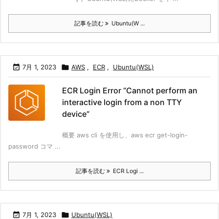
記事を読む
Ubuntu(W ...

7月 1, 2023

AWS
,
ECR
,
Ubuntu(WSL)
ECR Login Error “Cannot perform an
interactive login from a non TTY
device”
概要 aws cli を使用し、aws ecr get-login-
password コマ ...
記事を読む
ECR Logi ...

7月 1, 2023

Ubuntu(WSL)