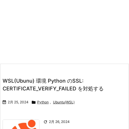
WSL(Ubunu) 環境 Python のSSL:
CERTIFICATE_VERIFY_FAILED を対処する

2月 25, 2024

Python
,
Ubuntu(WSL)

2月 26, 2024