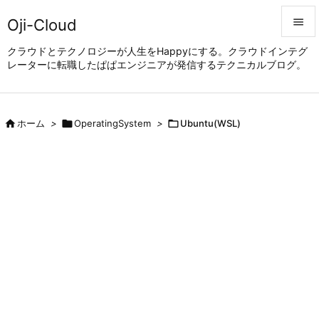
Oji-Cloud


クラウドとテクノロジーが人生をHappyにする。クラウドインテグ
レーターに転職したぱぱエンジニアが発信するテクニカルブログ。
メニュ

サイド


ホーム
>

OperatingSystem
>

Ubuntu(WSL)
前へ

次へ

検索