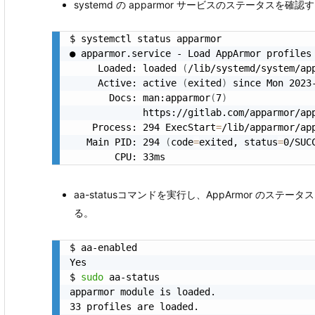
systemd の apparmor サービスのステータスを確認
$ systemctl status apparmor

● apparmor.service - Load AppArmor profiles

     Loaded: loaded 
(
/lib/systemd/system/ap
     Active: active 
(
exited
)
 since Mon 2023
       Docs: man:apparmor
(
7
)
             https://gitlab.com/apparmor/app
    Process: 294 ExecStart
=
/lib/apparmor/ap
   Main PID: 294 
(
code
=
exited, status
=
0/SUC
        CPU: 33ms
aa-statusコマンドを実行し、AppArmor のステ
る。
$ aa-enabled

Yes

$ 
sudo
 aa-status

apparmor module is loaded.

33 profiles are loaded.
