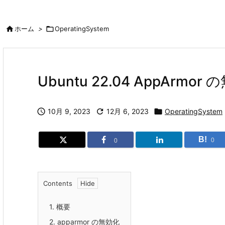

ホーム
>

OperatingSystem
Ubuntu 22.04 AppArmo

10月 9, 2023

12月 6, 2023

OperatingSystem
B!
0
0
Contents
1.
概要
2.
apparmor の無効化