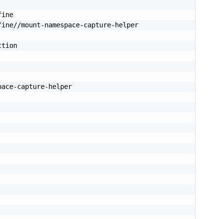
ine

ine//mount-namespace-capture-helper

tion

ace-capture-helper
