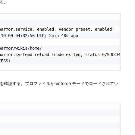
する。
parmor.service
;
 enabled
;
 vendor preset: enabled
)
-10-09 04:32:56 UTC
;
 2min 48s ago

armor/wikis/home/

parmor.systemd reload 
(
code
=
exited, status
=
0/SUCCESS
)
CESS
)
ータスを確認する。プロファイルが enforce モードでロードされてい