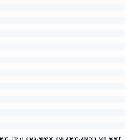
gent 
(
425
)
 snap.amazon-ssm-agent.amazon-ssm-agent
