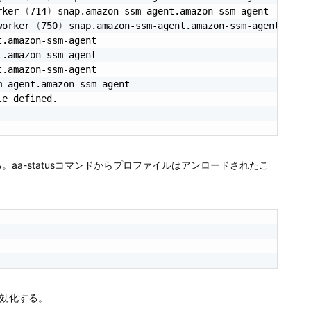
rker 
(
714
)
 snap.amazon-ssm-agent.amazon-ssm-agent

worker 
(
750
)
 snap.amazon-ssm-agent.amazon-ssm-agent

.amazon-ssm-agent

.amazon-ssm-agent

.amazon-ssm-agent

-agent.amazon-ssm-agent

e defined.

止する。aa-statusコマンドからプロファイルはアンロードされたこ
を無効化する。