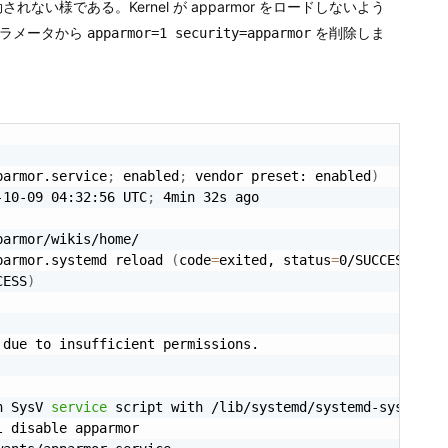
効されない様である。Kernel が apparmor をロードしないよう
のパラメータから
を削除しま
apparmor=1 security=apparmor
parmor.service
;
 enabled
;
 vendor preset: enabled
)
-10-09 04:32:56 UTC
;
 4min 32s ago

armor/wikis/home/

parmor.systemd reload 
(
code
=
exited, status
=
0/SUCCESS
)
CESS
)
due to insufficient permissions.

h SysV 
service
 script with /lib/systemd/systemd-sysv-inst
 disable apparmor
