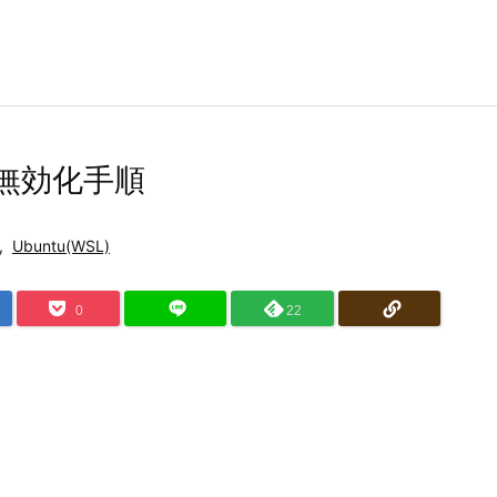
r の無効化手順
,
Ubuntu(WSL)
0
22