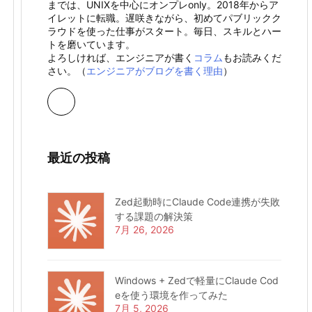
までは、UNIXを中心にオンプレonly。2018年からア
イレットに転職。遅咲きながら、初めてパブリックク
ラウドを使った仕事がスタート。毎日、スキルとハー
トを磨いています。
よろしければ、エンジニアが書く
コラム
もお読みくだ
さい。（
エンジニアがブログを書く理由
）
最近の投稿
Zed起動時にClaude Code連携が失敗
する課題の解決策
7月 26, 2026
Windows + Zedで軽量にClaude Cod
eを使う環境を作ってみた
7月 5, 2026