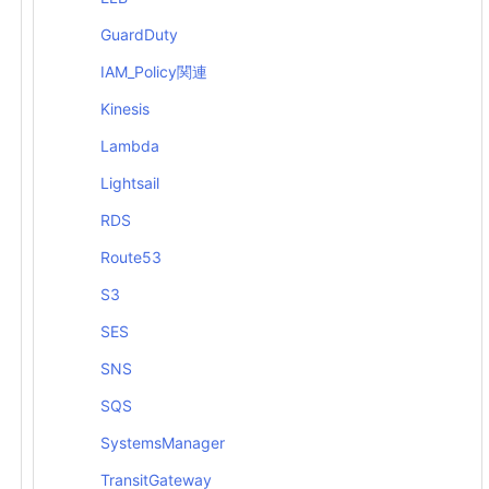
GuardDuty
IAM_Policy関連
Kinesis
Lambda
Lightsail
RDS
Route53
S3
SES
SNS
SQS
SystemsManager
TransitGateway