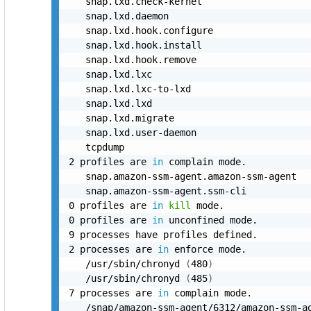
   snap.lxd.check-kernel

   snap.lxd.daemon

   snap.lxd.hook.configure

   snap.lxd.hook.install

   snap.lxd.hook.remove

   snap.lxd.lxc

   snap.lxd.lxc-to-lxd

   snap.lxd.lxd

   snap.lxd.migrate

   snap.lxd.user-daemon

   tcpdump

2 profiles are 
in
 complain mode.

   snap.amazon-ssm-agent.amazon-ssm-agent

   snap.amazon-ssm-agent.ssm-cli

0 profiles are 
in
kill
 mode.

0 profiles are 
in
 unconfined mode.

9 processes have profiles defined.

2 processes are 
in
 enforce mode.

   /usr/sbin/chronyd 
(
480
)
   /usr/sbin/chronyd 
(
485
)
7 processes are 
in
 complain mode.

   /snap/amazon-ssm-agent/6312/amazon-ssm-a