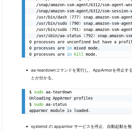
   /snap/amazon-ssm-agent/6312/ssm-agent-wo
   /snap/amazon-ssm-agent/6312/ssm-session-
   /usr/bin/dash 
(
777
)
 snap.amazon-ssm-agent
   /usr/bin/sudo 
(
790
)
 snap.amazon-ssm-agent
   /usr/bin/sudo 
(
791
)
 snap.amazon-ssm-agent
   /usr/sbin/aa-status 
(
792
)
 snap.amazon-ssm
0 processes are unconfined but have a profil
0 processes are 
in
 mixed mode.

0 processes are 
in
kill
 mode.
aa-teardownコマンドを実行し、AppArmorを停
とが分かる。
$ 
sudo
 aa-teardown

Unloading AppArmor profiles

$ 
sudo
 aa-status

systemd の apparmor サービスを停止、自動起動