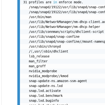
31 profiles are 
in
 enforce mode.

   /snap/snapd/19122/usr/lib/snapd/snap-conf
   /snap/snapd/19122/usr/lib/snapd/snap-conf
   /usr/bin/man

   /usr/lib/NetworkManager/nm-dhcp-client.ac
   /usr/lib/NetworkManager/nm-dhcp-helper

   /usr/lib/connman/scripts/dhclient-script

   /usr/lib/snapd/snap-confine

   /usr/lib/snapd/snap-confine//mount-namesp
   /usr/sbin/chronyd

   /
{
,usr/
}
sbin/dhclient

   lsb_release

   man_filter

   man_groff

   nvidia_modprobe

   nvidia_modprobe//kmod

   snap-update-ns.amazon-ssm-agent

   snap-update-ns.lxd

   snap.lxd.activate

   snap.lxd.benchmark

   snap.lxd.buginfo
