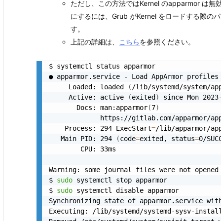
ただし、この方法ではKernel のapparmor は無
にするには、Grub がKernel をロードする際
す。
上記の詳細は、
こちら
を参照ください。
$ systemctl status apparmor

● apparmor.service - Load AppArmor profiles

     Loaded: loaded 
(
/lib/systemd/system/ap
     Active: active 
(
exited
)
 since Mon 2023
       Docs: man:apparmor
(
7
)
             https://gitlab.com/apparmor/app
    Process: 294 ExecStart
=
/lib/apparmor/ap
   Main PID: 294 
(
code
=
exited, status
=
0/SUC
        CPU: 33ms

Warning: some journal files were not opened 
$ 
sudo
 systemctl stop apparmor

$ 
sudo
 systemctl disable apparmor

Synchronizing state of apparmor.service wit
Executing: /lib/systemd/systemd-sysv-install