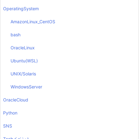
OperatingSystem
AmazonLinux_CentOS
bash
OracleLinux
Ubuntu(WSL)
UNIX/Solaris
WindowsServer
OracleCloud
Python
SNS
Techイベント