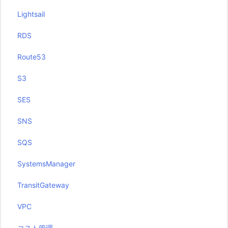
Lightsail
RDS
Route53
S3
SES
SNS
SQS
SystemsManager
TransitGateway
VPC
コスト管理