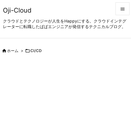
Oji-Cloud


クラウドとテクノロジーが人生をHappyにする。クラウドインテグ
レーターに転職したぱぱエンジニアが発信するテクニカルブログ。
メニュ

サイド


ホーム
>

CI/CD
前へ

次へ

検索