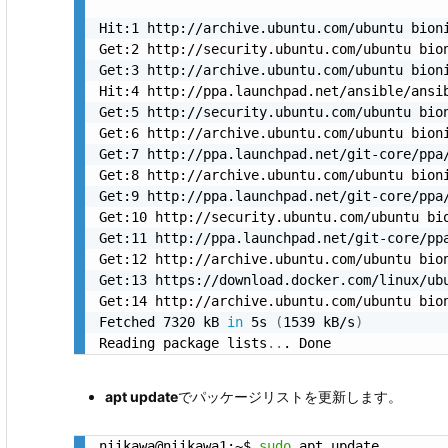
Hit:1 http://archive.ubuntu.com/ubuntu bioni
Get:2 http://security.ubuntu.com/ubuntu bio
Get:3 http://archive.ubuntu.com/ubuntu bion
Hit:4 http://ppa.launchpad.net/ansible/ansib
Get:5 http://security.ubuntu.com/ubuntu bio
Get:6 http://archive.ubuntu.com/ubuntu bion
Get:7 http://ppa.launchpad.net/git-core/ppa
Get:8 http://archive.ubuntu.com/ubuntu bion
Get:9 http://ppa.launchpad.net/git-core/ppa
Get:10 http://security.ubuntu.com/ubuntu bi
Get:11 http://ppa.launchpad.net/git-core/pp
Get:12 http://archive.ubuntu.com/ubuntu bio
Get:13 https://download.docker.com/linux/ub
Get:14 http://archive.ubuntu.com/ubuntu bio
Fetched 7320 kB 
in
 5s 
(
1539 kB/s
)
Reading package lists
..
. Done
apt update
でパッケージリストを更新します。
niikawa@niikawa1:~$ 
sudo
 apt update