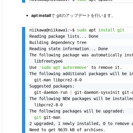
apt install
で gitのアップデートを行います。
niikawa@niikawa1:~$ 
sudo
 apt 
install
git
Reading package lists
..
. Done

Building dependency tree

Reading state information
..
. Done

The following package was automatically inst
  libfreetype6

Use 
'sudo apt autoremove'
 to remove it.

The following additional packages will be in
  git-man libpcre2-8-0

Suggested packages:

  git-daemon-run 
|
 git-daemon-sysvinit git-
The following NEW packages will be installed
  libpcre2-8-0

The following packages will be upgraded:

git
 git-man

2 upgraded, 1 newly installed, 0 to remove a
Need to get 9635 kB of archives.
