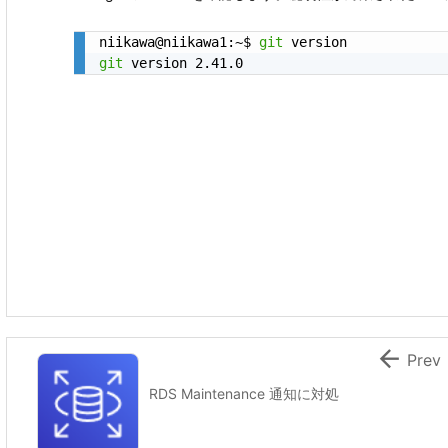
niikawa@niikawa1:~$ 
git
git
 version 2.41.0

Prev
RDS Maintenance 通知に対処