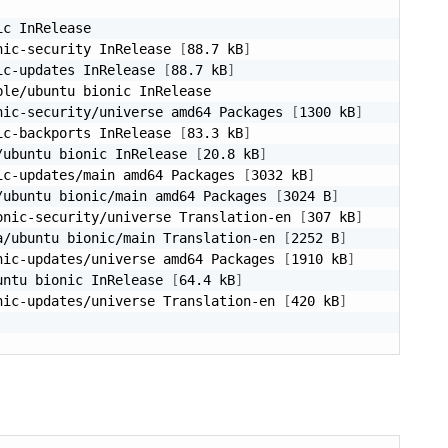
c InRelease

nic-security InRelease 
[
88.7 kB
]
ic-updates InRelease 
[
88.7 kB
]
le/ubuntu bionic InRelease

nic-security/universe amd64 Packages 
[
1300 kB
]
ic-backports InRelease 
[
83.3 kB
]
/ubuntu bionic InRelease 
[
20.8 kB
]
ic-updates/main amd64 Packages 
[
3032 kB
]
/ubuntu bionic/main amd64 Packages 
[
3024 B
]
onic-security/universe Translation-en 
[
307 kB
]
a/ubuntu bionic/main Translation-en 
[
2252 B
]
nic-updates/universe amd64 Packages 
[
1910 kB
]
untu bionic InRelease 
[
64.4 kB
]
nic-updates/universe Translation-en 
[
420 kB
]