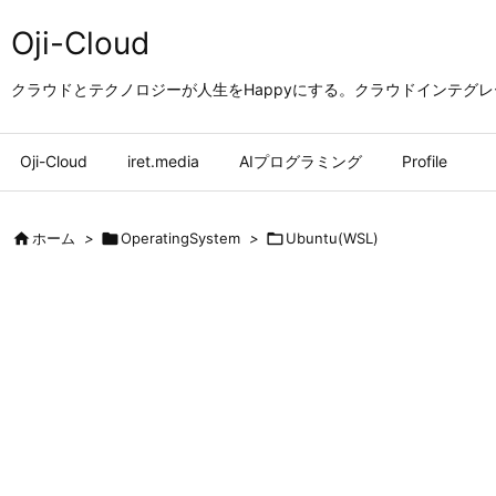
Oji-Cloud
クラウドとテクノロジーが人生をHappyにする。クラウドインテグ
Oji-Cloud
iret.media
AIプログラミング
Profile

ホーム
>

OperatingSystem
>

Ubuntu(WSL)