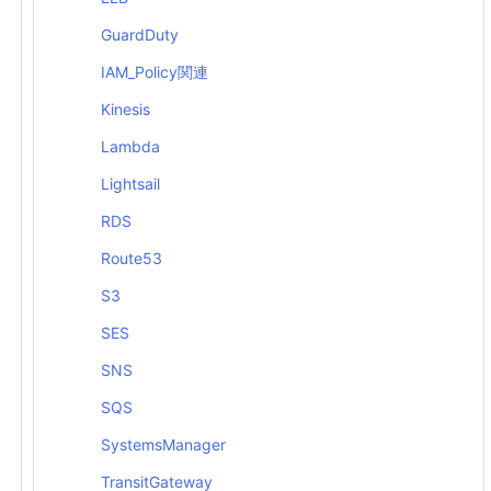
GuardDuty
u18.04.1 
[
7343 kB
]
IAM_Policy関連
ntu18.04.1 
[
2113 kB
]
Kinesis
Lambda
Lightsail
RDS
Route53
S3
SES
SNS
SQS
SystemsManager
TransitGateway