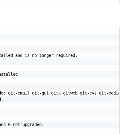
alled and is no longer required:

stalled:

doc git-email git-gui gitk gitweb git-cvs git-mediawiki g
:

nd 0 not upgraded.
