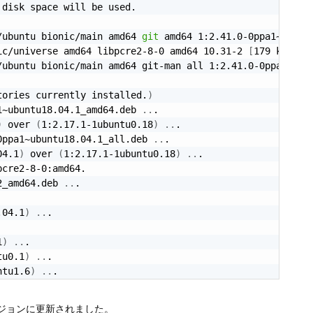
disk space will be used.

/ubuntu bionic/main amd64 
git
 amd64 1:2.41.0-0ppa1~ubunt
ic/universe amd64 libpcre2-8-0 amd64 10.31-2 
[
179 kB
]
/ubuntu bionic/main amd64 git-man all 1:2.41.0-0ppa1~ubu
tories currently installed.
)
1~ubuntu18.04.1_amd64.deb 
..
.

)
 over 
(
1:2.17.1-1ubuntu0.18
)
..
.

0ppa1~ubuntu18.04.1_all.deb 
..
.

04.1
)
 over 
(
1:2.17.1-1ubuntu0.18
)
..
.

cre2-8-0:amd64.

2_amd64.deb 
..
.

.04.1
)
..
.

1
)
..
.

tu0.1
)
..
.

ntu1.6
)
..
.
バージョンに更新されました。