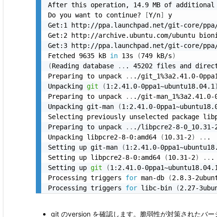
After this operation, 14.9 MB of additional 
Do you want to continue? 
[
Y/n
]
 y

Get:1 http://ppa.launchpad.net/git-core/ppa
Get:2 http://archive.ubuntu.com/ubuntu bion
Get:3 http://ppa.launchpad.net/git-core/ppa
Fetched 9635 kB 
in
 13s 
(
749 kB/s
)
(
Reading database 
..
. 45202 files and direc
Preparing to unpack 
..
./git_1%3a2.41.0-0ppa
Unpacking 
git
(
1:2.41.0-0ppa1~ubuntu18.04.1
Preparing to unpack 
..
./git-man_1%3a2.41.0-
Unpacking git-man 
(
1:2.41.0-0ppa1~ubuntu18.
Selecting previously unselected package libp
Preparing to unpack 
..
./libpcre2-8-0_10.31-
Unpacking libpcre2-8-0:amd64 
(
10.31-2
)
..
.

Setting up git-man 
(
1:2.41.0-0ppa1~ubuntu18
Setting up libpcre2-8-0:amd64 
(
10.31-2
)
..
.

Setting up 
git
(
1:2.41.0-0ppa1~ubuntu18.04.
Processing triggers 
for
 man-db 
(
2.8.3-2ubun
Processing triggers 
for
 libc-bin 
(
2.27-3ubu
git のversion を確認します。脆弱性が対策された