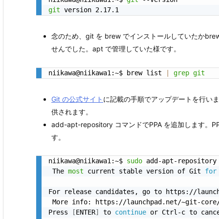
git
 version 2.17.1
念のため、git を brew でインストールしていたかbr
せんでした。apt で管理していた様です。
niikawa@niikawa1:~$ brew list 
|
grep
git
Git の公式サイト
に記載の手順でアップデートを行います。 最新の
供されます。
add-apt-repository コマンドでPPA を追加
す。
niikawa@niikawa1:~$ 
sudo
 add-apt-repository 
 The 
most
 current stable version of Git 
for
For release candidates, go to https://launc
 More info: https://launchpad.net/~git-core/
Press 
[
ENTER
]
 to 
continue
 or Ctrl-c to cance