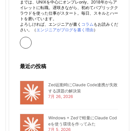
までは、UNIXを中心にオンプレonly。2018年からア
イレットに転職。遅咲きながら、初めてパブリックク
ラウドを使った仕事がスタート。毎日、スキルとハー
トを磨いています。
よろしければ、エンジニアが書く
コラム
もお読みくだ
さい。（
エンジニアがブログを書く理由
）
最近の投稿
Zed起動時にClaude Code連携が失敗
する課題の解決策
7月 26, 2026
Windows + Zedで軽量にClaude Cod
eを使う環境を作ってみた
7月 5, 2026