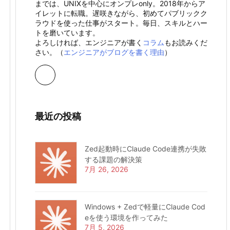
までは、UNIXを中心にオンプレonly。2018年からア
イレットに転職。遅咲きながら、初めてパブリックク
ラウドを使った仕事がスタート。毎日、スキルとハー
トを磨いています。
よろしければ、エンジニアが書く
コラム
もお読みくだ
さい。（
エンジニアがブログを書く理由
）
最近の投稿
Zed起動時にClaude Code連携が失敗
する課題の解決策
7月 26, 2026
Windows + Zedで軽量にClaude Cod
eを使う環境を作ってみた
7月 5, 2026