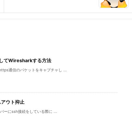
してWiresharkする方法
tps通信のパケットをキャプチャし ...
ムアウト抑止
バーにssh接続をしている際に ...