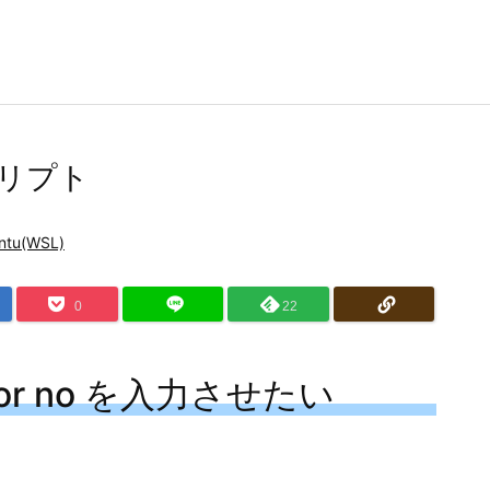
スクリプト
ntu(WSL)
0
22
or no を入力させたい