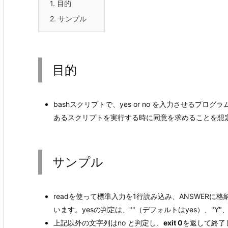
1.
目的
2.
サンプル
目的
bashスクリプトで、yes or no を入力させるプ
あるスクリプトを実行する時に同意を求めることを想
サンプル
readを使って標準入力を1行読み込み、ANSWERに格
います。yesの判定は、""（デフォルトはyes）、"Y"、"y
上記以外の文字列はno と判定し、
exit 0
を返して終了