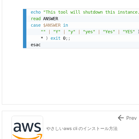
echo
"This tool will shutdown this instance
read
case
$ANSWER
in
""
|
"Y"
|
"y"
|
"yes"
|
"Yes"
|
"YES"
    * 
)
exit
 0
;
;

Prev
やさしいaws cli のインストール方法