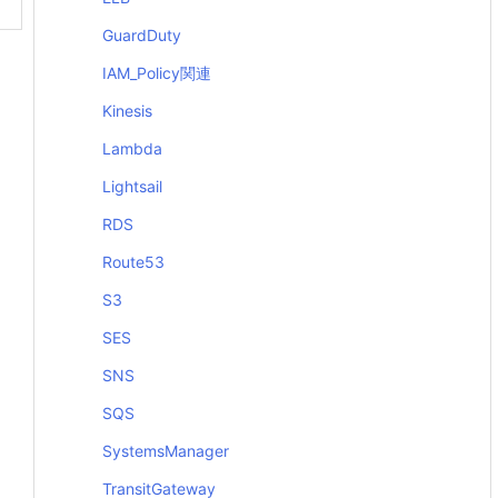
GuardDuty
IAM_Policy関連
Kinesis
Lambda
Lightsail
RDS
Route53
S3
SES
SNS
SQS
SystemsManager
TransitGateway