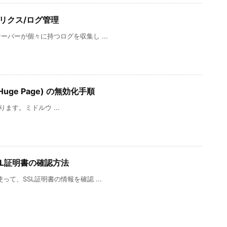
のメトリクス/ログ管理
サーバーが個々に持つログを収集し ...
nt Huge Page) の無効化手順
になります。ミドルウ ...
SL証明書の確認方法
使って、SSL証明書の情報を確認 ...