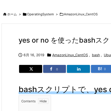

ホーム
>

OperatingSystem
>

AmazonLinux_CentOS
yes or no を使ったbash

6月 16, 2019

AmazonLinux_CentOS
,
bash
,
Ubu
B!
0
0
bashスクリプトで、yes 
Contents