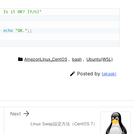
. Is it OK? [Y/n]"
)
echo
"OK."
;
;

AmazonLinux_CentOS
,
bash
,
Ubuntu(WSL)

Posted by
takaaki

Next
Linux Swap設定方法（CentOS 7）