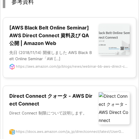
参考資料
[AWS Black Belt Online Seminar]
AWS Direct Connect 資料及び QA
公開 | Amazon Web
先日 (2018/11/14) 開催しました AWS Black B
elt Online Seminar「AW […]
https://aws.amazon.com/jp/blogs/news/webinar-bb-aws-direct-c...
Direct Connect クォータ - AWS Dir
ect Connect
Direct Connect 制限について説明します。
https://docs.aws.amazon.com/ja_jp/directconnect/latest/UserG...