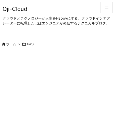
Oji-Cloud


クラウドとテクノロジーが人生をHappyにする。クラウドインテグ
レーターに転職したぱぱエンジニアが発信するテクニカルブログ。
メニュ

サイド


ホーム
>

AWS
前へ

次へ

検索