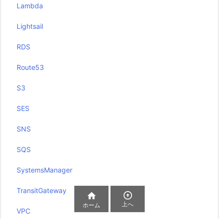
Lambda
Lightsail
RDS
Route53
S3
SES
SNS
SQS
SystemsManager
TransitGateway


上へ
ホーム
VPC