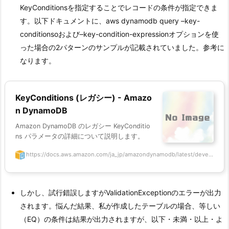
KeyConditionsを指定することでレコードの条件が指定できま
す。以下ドキュメントに、aws dynamodb query –key-
conditionsoおよび–key-condition-expressionオプションを使
った場合の2パターンのサンプルが記載されていました。参考に
なります。
KeyConditions (レガシー) - Amazo
n DynamoDB
Amazon DynamoDB のレガシー KeyConditio
ns パラメータの詳細について説明します。
https://docs.aws.amazon.com/ja_jp/amazondynamodb/latest/deve...
しかし、試行錯誤しますがValidationExceptionのエラーが出力
されます。悩んだ結果、私が作成したテーブルの場合、等しい
（EQ）の条件は結果が出力されますが、以下・未満・以上・よ