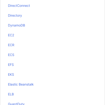
DirectConnect
Directory
DynamoDB
EC2
ECR
ECS
EFS
EKS
Elastic Beanstalk
ELB
GuardDuty