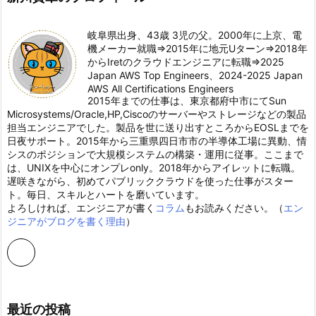
岐阜県出身、43歳 3児の父。2000年に上京、電
機メーカー就職⇒2015年に地元Uターン⇒2018年
からIretのクラウドエンジニアに転職⇒2025
Japan AWS Top Engineers、2024-2025 Japan
AWS All Certifications Engineers
2015年までの仕事は、東京都府中市にてSun
Microsystems/Oracle,HP,Ciscoのサーバーやストレージなどの製品
担当エンジニアでした。製品を世に送り出すところからEOSLまでを
日夜サポート。2015年から三重県四日市市の半導体工場に異動、情
シスのポジションで大規模システムの構築・運用に従事。ここまで
は、UNIXを中心にオンプレonly。2018年からアイレットに転職。
遅咲きながら、初めてパブリッククラウドを使った仕事がスター
ト。毎日、スキルとハートを磨いています。
よろしければ、エンジニアが書く
コラム
もお読みください。（
エン
ジニアがブログを書く理由
）
最近の投稿