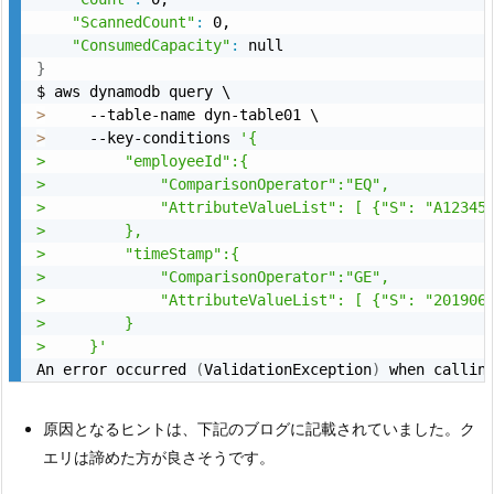
"ScannedCount"
:
 0,

"ConsumedCapacity"
:
}
>
>
     --key-conditions 
'{

>         "employeeId":{

>             "ComparisonOperator":"EQ",

>             "AttributeValueList": [ {"S": "A12345"
>         },

>         "timeStamp":{

>             "ComparisonOperator":"GE",

>             "AttributeValueList": [ {"S": "201906"
>         }

>     }'
An error occurred 
(
ValidationException
)
原因となるヒントは、下記のブログに記載されていました。ク
エリは諦めた方が良さそうです。