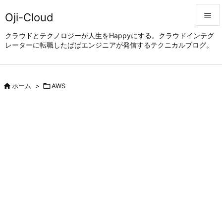
Oji-Cloud


クラウドとテクノロジーが人生をHappyにする。クラウドインテグ
レーターに転職したぱぱエンジニアが発信するテクニカルブログ。
メニュ

サイド


ホーム
>

AWS
前へ

次へ

検索