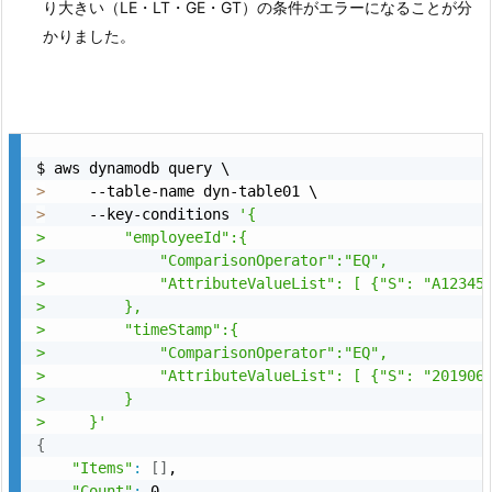
り大きい（LE・LT・GE・GT）の条件がエラーになることが分
かりました。
>
>
     --key-conditions 
'{

>         "employeeId":{

>             "ComparisonOperator":"EQ",

>             "AttributeValueList": [ {"S": "A12345"
>         },

>         "timeStamp":{

>             "ComparisonOperator":"EQ",

>             "AttributeValueList": [ {"S": "201906"
>         }

>     }'
{
"Items"
:
[
]
,

"Count"
:
 0,
