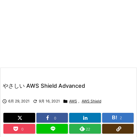
やさしい AWS Shield Advanced

6月 29, 2021

9月 16, 2021

AWS
,
AWS Shield
B!
2
0
0
22