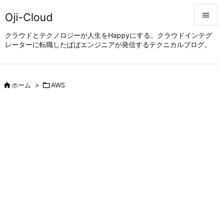
Oji-Cloud


クラウドとテクノロジーが人生をHappyにする。クラウドインテグ
レーターに転職したぱぱエンジニアが発信するテクニカルブログ。
メニュ

サイド


ホーム
>

AWS
前へ

次へ

検索