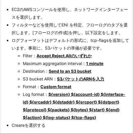
EC2のAWSコンソールを使用し、ネットワークインターフェー
スを選択します。
フィルターなどを使用してENI を特定、フローログのタブを選
択します。[フローログの作成]を押し、以下設定をします。
ログフォーマットはデフォルトの形式に、tcp-flagsを追加して
います。事前に、S3バケットの準備が必要です。
Filter：
Accept,Reject,Allのいずれか
Maximum aggregation interval：
1 minute
Destination：
Send to an S3 bucket
S3 bucket ARN：
S3バケットのARNを入力
Format：
Custom format
Log format：
${version} ${account-id} ${interface-
id} ${srcaddr} ${dstaddr} ${srcport} ${dstport}
${protocol} ${packets} ${bytes} ${start} ${end}
${action} ${log-status} ${tcp-flags}
Creareを選択する