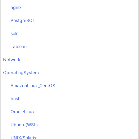
nginx
PostgreSQL
solr
Tableau
Network
OperatingSystem
AmazonLinux_CentOS
bash
OracleLinux
Ubuntu(WSL)
UNIX/Solaris