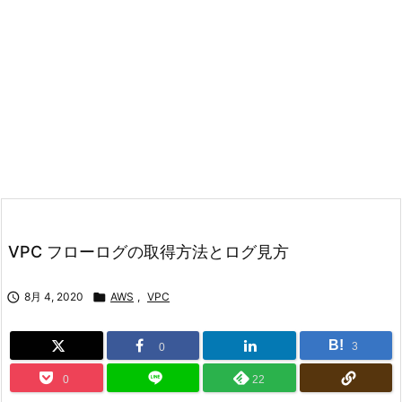
VPC フローログの取得方法とログ見方

8月 4, 2020

AWS
,
VPC
B!
3
0
0
22