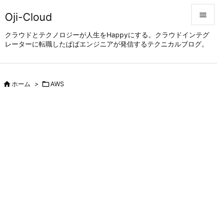
Oji-Cloud


クラウドとテクノロジーが人生をHappyにする。クラウドインテグ
レーターに転職したぱぱエンジニアが発信するテクニカルブログ。
メニュ

サイド


ホーム
>

AWS
前へ

次へ

検索