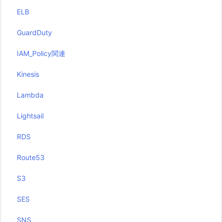
ELB
GuardDuty
IAM_Policy関連
Kinesis
Lambda
Lightsail
RDS
Route53
S3
SES
SNS