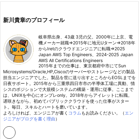
新川貴章のプロフィール
岐阜県出身、43歳 3児の父。2000年に上京、電
機メーカー就職⇒2015年に地元Uターン⇒2018年
からIretのクラウドエンジニアに転職⇒2025
Japan AWS Top Engineers、2024-2025 Japan
AWS All Certifications Engineers
2015年までの仕事は、東京都府中市にてSun
Microsystems/Oracle,HP,Ciscoのサーバーやストレージなどの製品
担当エンジニアでした。製品を世に送り出すところからEOSLまでを
日夜サポート。2015年から三重県四日市市の半導体工場に異動、情
シスのポジションで大規模システムの構築・運用に従事。ここまで
は、UNIXを中心にオンプレonly。2018年からアイレットに転職。
遅咲きながら、初めてパブリッククラウドを使った仕事がスター
ト。毎日、スキルとハートを磨いています。
よろしければ、エンジニアが書く
コラム
もお読みください。（
エン
ジニアがブログを書く理由
）