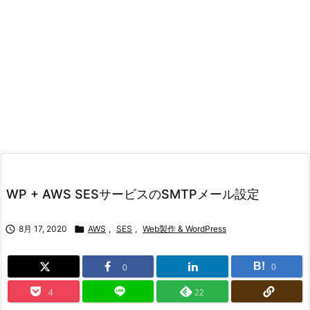
WP + AWS SESサービスのSMTPメール設定

8月 17, 2020

AWS
,
SES
,
Web製作 & WordPress
B!
0
0
4
22