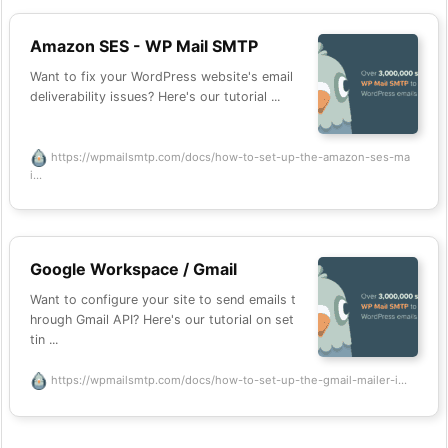
Amazon SES - WP Mail SMTP
Want to fix your WordPress website's email
deliverability issues? Here's our tutorial ...
https://wpmailsmtp.com/docs/how-to-set-up-the-amazon-ses-ma
i...
Google Workspace / Gmail
Want to configure your site to send emails t
hrough Gmail API? Here's our tutorial on set
tin ...
https://wpmailsmtp.com/docs/how-to-set-up-the-gmail-mailer-i...