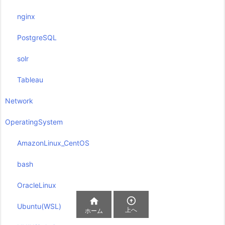
nginx
PostgreSQL
solr
Tableau
Network
OperatingSystem
AmazonLinux_CentOS
bash
OracleLinux


Ubuntu(WSL)
上へ
ホーム