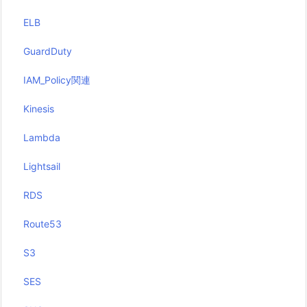
ELB
GuardDuty
IAM_Policy関連
Kinesis
Lambda
Lightsail
RDS
Route53
S3
SES