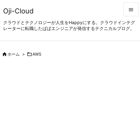
Oji-Cloud


クラウドとテクノロジーが人生をHappyにする。クラウドインテグ
レーターに転職したぱぱエンジニアが発信するテクニカルブログ。
メニュ

サイド


ホーム
>

AWS
前へ

次へ

検索