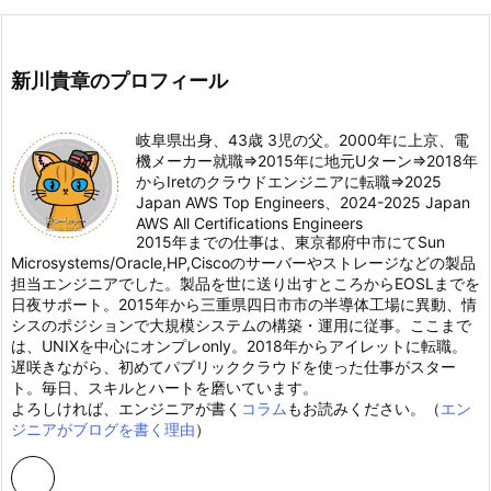
新川貴章のプロフィール
岐阜県出身、43歳 3児の父。2000年に上京、電
機メーカー就職⇒2015年に地元Uターン⇒2018年
からIretのクラウドエンジニアに転職⇒2025
Japan AWS Top Engineers、2024-2025 Japan
AWS All Certifications Engineers
2015年までの仕事は、東京都府中市にてSun
Microsystems/Oracle,HP,Ciscoのサーバーやストレージなどの製品
担当エンジニアでした。製品を世に送り出すところからEOSLまでを
日夜サポート。2015年から三重県四日市市の半導体工場に異動、情
シスのポジションで大規模システムの構築・運用に従事。ここまで
は、UNIXを中心にオンプレonly。2018年からアイレットに転職。
遅咲きながら、初めてパブリッククラウドを使った仕事がスター
ト。毎日、スキルとハートを磨いています。
よろしければ、エンジニアが書く
コラム
もお読みください。（
エン
ジニアがブログを書く理由
）