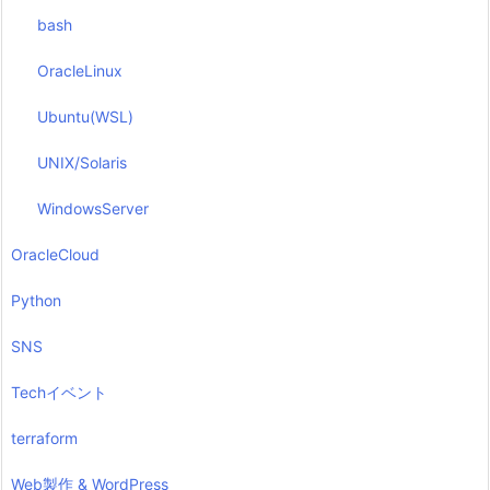
bash
OracleLinux
Ubuntu(WSL)
UNIX/Solaris
WindowsServer
OracleCloud
Python
SNS
Techイベント
terraform
Web製作 & WordPress