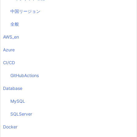
中国リージョン
全般
AWS_en
Azure
CI/CD
GitHubActions
Database
MySQL
SQLServer
Docker