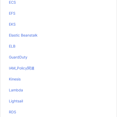
ECS
EFS
EKS
Elastic Beanstalk
ELB
GuardDuty
IAM_Policy関連
Kinesis
Lambda
Lightsail
RDS