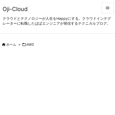
Oji-Cloud


クラウドとテクノロジーが人生をHappyにする。クラウドインテグ
レーターに転職したぱぱエンジニアが発信するテクニカルブログ。
メニュ

サイド


ホーム
>

AWS
前へ

次へ

検索