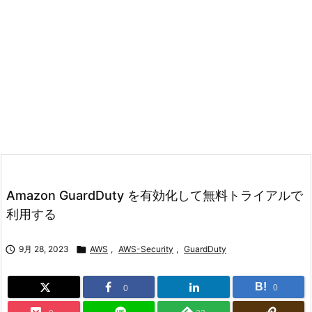
Amazon GuardDuty を有効化して無料トライアルで
利用する

9月 28, 2023

AWS
,
AWS-Security
,
GuardDuty
B!
0
0