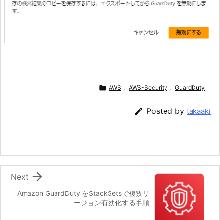

AWS
,
AWS-Security
,
GuardDuty

Posted by
takaaki

Next
Amazon GuardDuty をStackSetsで複数リ
ージョン有効化する手順