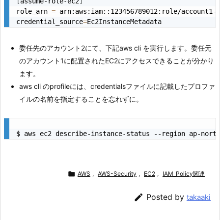
[
assume-role-ec2
]
role_arn 
=
 arn:aws:iam::123456789012:role/account1-r
credential_source
=
委任先のアカウント2にて、下記aws cli を実行します。委任元
のアカウント1に配置されたEC2にアクセスできることが分かり
ます。
aws cli のprofileには、credentialsファイルに記載したプロファ
イルの名前を指定することを忘れずに。

AWS
,
AWS-Security
,
EC2
,
IAM_Policy関連

Posted by
takaaki