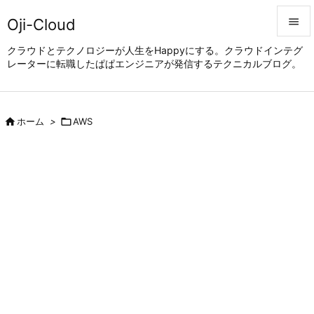
Oji-Cloud


クラウドとテクノロジーが人生をHappyにする。クラウドインテグ
レーターに転職したぱぱエンジニアが発信するテクニカルブログ。
メニュ

サイド


ホーム
>

AWS
前へ

次へ

検索