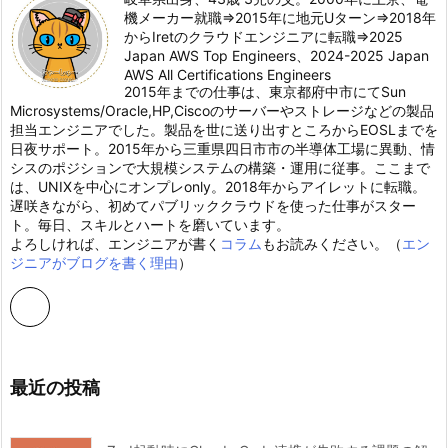
機メーカー就職⇒2015年に地元Uターン⇒2018年
からIretのクラウドエンジニアに転職⇒2025
Japan AWS Top Engineers、2024-2025 Japan
AWS All Certifications Engineers
2015年までの仕事は、東京都府中市にてSun
Microsystems/Oracle,HP,Ciscoのサーバーやストレージなどの製品
担当エンジニアでした。製品を世に送り出すところからEOSLまでを
日夜サポート。2015年から三重県四日市市の半導体工場に異動、情
シスのポジションで大規模システムの構築・運用に従事。ここまで
は、UNIXを中心にオンプレonly。2018年からアイレットに転職。
遅咲きながら、初めてパブリッククラウドを使った仕事がスター
ト。毎日、スキルとハートを磨いています。
よろしければ、エンジニアが書く
コラム
もお読みください。（
エン
ジニアがブログを書く理由
）
最近の投稿