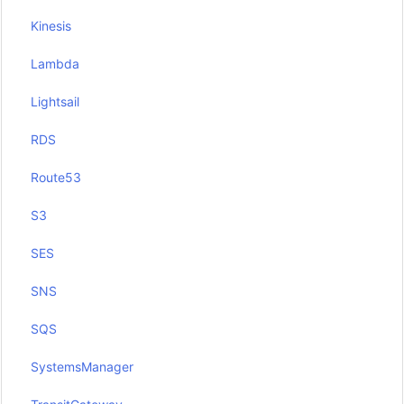
Kinesis
Lambda
Lightsail
RDS
Route53
S3
SES
SNS
SQS
SystemsManager