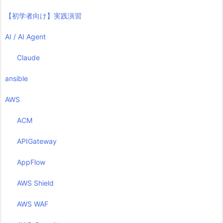
【初学者向け】実践演習
AI / AI Agent
Claude
ansible
AWS
ACM
APIGateway
AppFlow
AWS Shield
AWS WAF