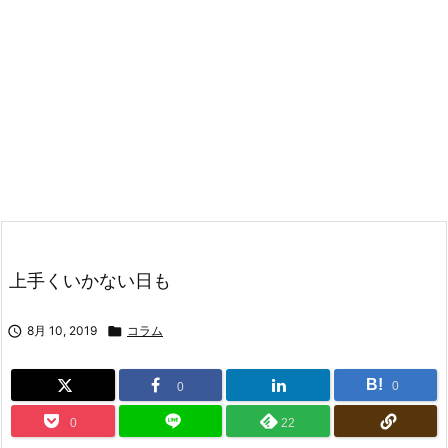
上手くいかない日も

8月 10, 2019

コラム
B!
0
0
0
22