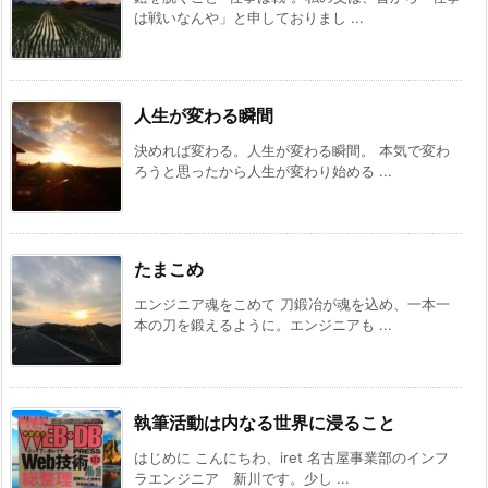
は戦いなんや」と申しておりまし ...
人生が変わる瞬間
決めれば変わる。人生が変わる瞬間。 本気で変わ
ろうと思ったから人生が変わり始める ...
たまこめ
エンジニア魂をこめて 刀鍛冶が魂を込め、一本一
本の刀を鍛えるように。エンジニアも ...
執筆活動は内なる世界に浸ること
はじめに こんにちわ、iret 名古屋事業部のインフ
ラエンジニア 新川です。少し ...