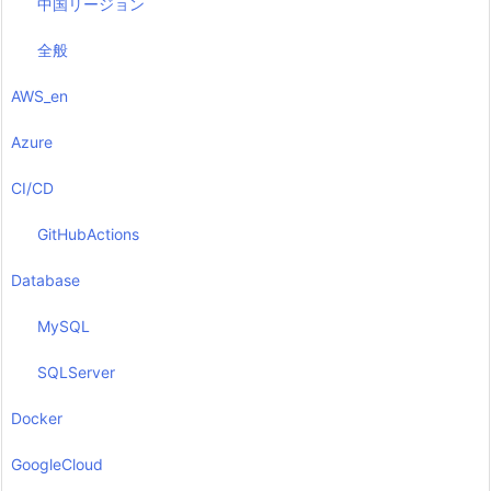
中国リージョン
全般
AWS_en
Azure
CI/CD
GitHubActions
Database
MySQL
SQLServer
Docker
GoogleCloud