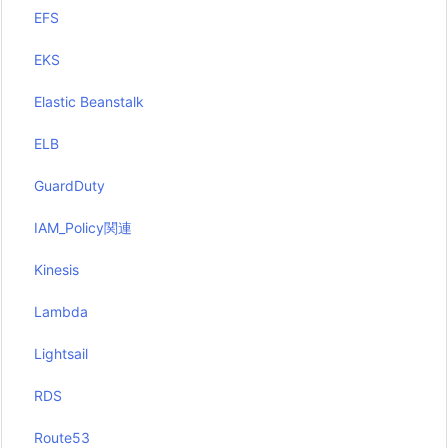
EFS
EKS
Elastic Beanstalk
ELB
GuardDuty
IAM_Policy関連
Kinesis
Lambda
Lightsail
RDS
Route53