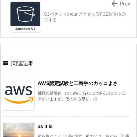

Prev
S3バケットのcurlアクセス(VPCE単位)を許
可する

関連記事
AWS認定試験と二番手のカッコよさ
挑戦の習慣化 はじめに 当社には多くのエンジニ
アがいますが、僕の知る限り、ほ ...
as it is
鎧を脱ぐこと ”仕事は戦"。私の父は、昔から「仕事