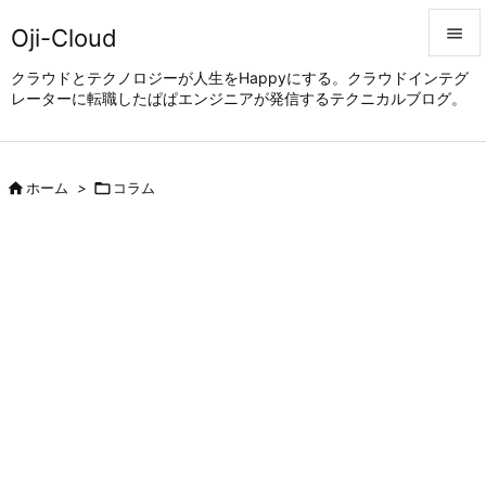
Oji-Cloud


クラウドとテクノロジーが人生をHappyにする。クラウドインテグ
レーターに転職したぱぱエンジニアが発信するテクニカルブログ。
メニュ

サイド


ホーム
>

コラム
前へ

次へ

検索