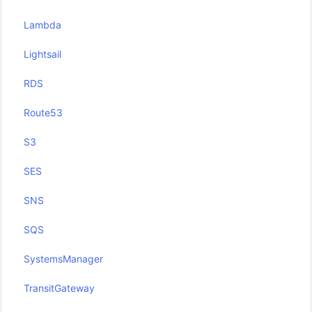
Lambda
Lightsail
RDS
Route53
S3
SES
SNS
SQS
SystemsManager
TransitGateway