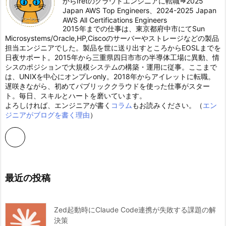
からIretのクラウドエンジニアに転職⇒2025
Japan AWS Top Engineers、2024-2025 Japan
AWS All Certifications Engineers
2015年までの仕事は、東京都府中市にてSun
Microsystems/Oracle,HP,Ciscoのサーバーやストレージなどの製品
担当エンジニアでした。製品を世に送り出すところからEOSLまでを
日夜サポート。2015年から三重県四日市市の半導体工場に異動、情
シスのポジションで大規模システムの構築・運用に従事。ここまで
は、UNIXを中心にオンプレonly。2018年からアイレットに転職。
遅咲きながら、初めてパブリッククラウドを使った仕事がスター
ト。毎日、スキルとハートを磨いています。
よろしければ、エンジニアが書く
コラム
もお読みください。（
エン
ジニアがブログを書く理由
）
最近の投稿
Zed起動時にClaude Code連携が失敗する課題の解
決策