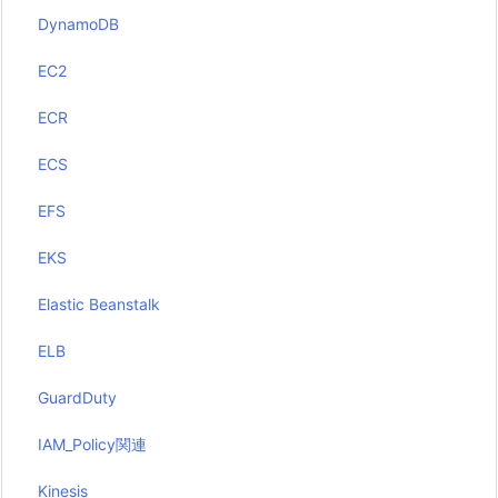
DynamoDB
EC2
ECR
ECS
EFS
EKS
Elastic Beanstalk
ELB
GuardDuty
IAM_Policy関連
Kinesis