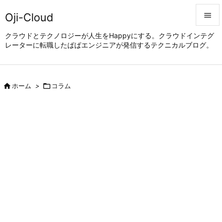
Oji-Cloud


クラウドとテクノロジーが人生をHappyにする。クラウドインテグ
レーターに転職したぱぱエンジニアが発信するテクニカルブログ。
メニュ

サイド


ホーム
>

コラム
前へ

次へ

検索