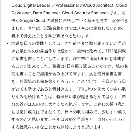
Cloud Digital Leader とProfessional のCloud Architect, Cloud
Developer, Data Engineer, Cloud Security Engineer です。同
僚がGoogle Cloud の試験に合格していく様子を見て、火が付き
ました。今年は、試験合格だけではスキルは定着しないため、
机上で覚えたことを学び直そうと思います。
地道な日々の実践としては、昨年前半まで取り組んでいた早起
きと娘たちのお弁当作りは続かず。後半は改めて、1日1通両親
に葉書を書くことにしています。昨年末に連続100日を達成す
ることが出来ました。葉書は1日を振り返ることができ、親の名
前を書くことで感謝が込み上げて来ます。あと何日葉書を書
き、何回親の名前を書くだろうか。これだけで、今日という日
がとても幸せであると気付きます。1日に1つを決めて小さい取
り組みを続けることは、特段良い事が起きるとかではなく、自
分の器がほんの少し大きくなる気がします。ご存じの通り私た
ちは急に成長はできなくて、日々の取り組みで、少しずつ成長
するのだと思います。今年は改めて早起きと、自分がわくわく
する挑戦を小さなことから開始しようと思います。