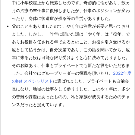
中に小学校屋上から転落したのです。奇跡的に命があり、数ヵ
月の治療の末仕事に復帰しましたが、仕事のポジションが変わ
ったり、身体に後遺症が残る等の苦労がありました。
父のこともありましたので、やく年は注意が必要と思っており
ました。しかし、一昨年に聞いた話は「やく年」は「役年」で
ありお役目を任される年であるとのこと。お役を引き受けるか
厄として払うかは、自分次第であり、この話を聞いてから、厄
年に来るお役は可能な限り受けようと心に決めておりました。
そのお陰あり、仕事もプライベートでも新たな役をいただきま
した。会社ではグループリーダーの役職を頂いたり、
2022年度
のiret スペシャリスト
に選ばれました。プライベートも自治会
長になり、地域の仕事をして参りました。このやく年は、多少
の苦難や課題はあったものの、私と家族が成長するためのチャ
ンスだったと捉えています。