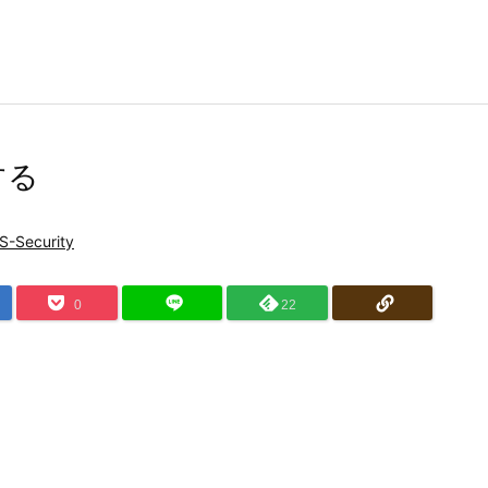
する
S-Security
0
22