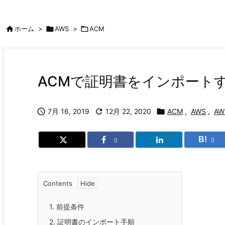

ホーム
>

AWS
>

ACM
ACMで証明書をインポート

7月 16, 2019

12月 22, 2020

ACM
,
AWS
,
AW
B!
0
0
Contents
1.
前提条件
2.
証明書のインポート手順