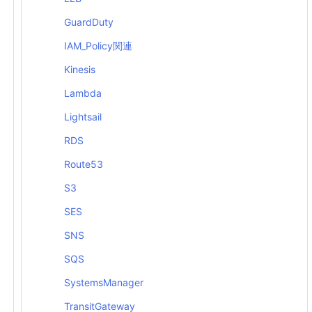
GuardDuty
IAM_Policy関連
Kinesis
Lambda
Lightsail
RDS
Route53
S3
SES
SNS
SQS
SystemsManager
TransitGateway