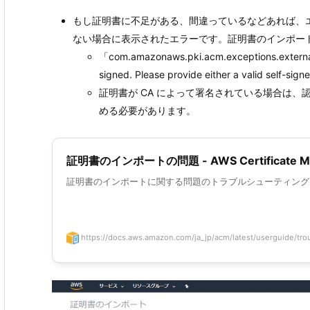
もし証明書に不足がある、間違っているなどあれば、
ない場合に表示されたエラーです。証明書のインポー
「com.amazonaws.pki.acm.exceptions.external.Va
signed. Please provide either a valid self-signe
証明書が CA によって署名されている場合は
める必要があります。
証明書のインポートの問題 - AWS Certificate M
証明書のインポートに関する問題のトラブルシューティング
https://docs.aws.amazon.com/ja_jp/acm/latest/userguide/trou