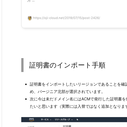
方 ...
https://oji-cloud.net/2019/07/15/post-2426/
証明書のインポート手順
証明書をインポートしたいリージョンであることを確認しま
め、バージニア北部が選択されています。
次に今は未だドメイン名にはACMで発行した証明書
たいと思います（実際には入替ではなく追加となりま