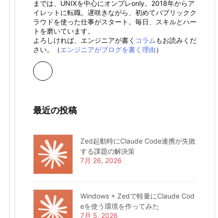
までは、UNIXを中心にオンプレonly。2018年からア
イレットに転職。遅咲きながら、初めてパブリックク
ラウドを使った仕事がスタート。毎日、スキルとハー
トを磨いています。
よろしければ、エンジニアが書く
コラム
もお読みくだ
さい。（
エンジニアがブログを書く理由
）
最近の投稿
Zed起動時にClaude Code連携が失敗
する課題の解決策
7月 26, 2026
Windows + Zedで軽量にClaude Cod
eを使う環境を作ってみた
7月 5, 2026