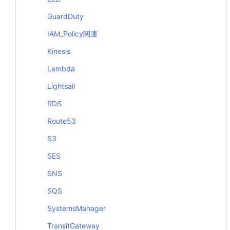
GuardDuty
IAM_Policy関連
Kinesis
Lambda
Lightsail
RDS
Route53
S3
SES
SNS
SQS
SystemsManager
TransitGateway