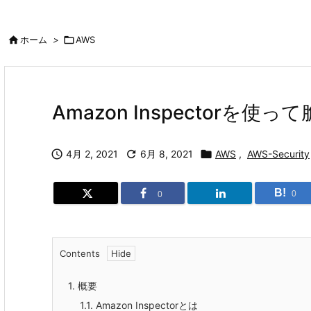

ホーム
>

AWS
Amazon Inspectorを使

4月 2, 2021

6月 8, 2021

AWS
,
AWS-Security
B!
0
0
Contents
1.
概要
1.1.
Amazon Inspectorとは