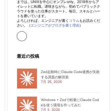
までは、UNIXを中心にオンプレonly。2018年からア
イレットに転職。遅咲きながら、初めてパブリックク
ラウドを使った仕事がスタート。毎日、スキルとハー
トを磨いています。
よろしければ、エンジニアが書く
コラム
もお読みくだ
さい。（
エンジニアがブログを書く理由
）
最近の投稿
Zed起動時にClaude Code連携が失敗
する課題の解決策
7月 26, 2026
Windows + Zedで軽量にClaude Cod
eを使う環境を作ってみた
7月 5, 2026