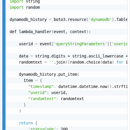
import
import
 random

dynamodb_history 
=
 boto3.resource
(
'dynamodb'
)
.Table
def lambda_handler
(
event, context
)
:

    userid 
=
 event
[
'queryStringParameters'
]
[
'userid
    data 
=
 string.digits + string.ascii_lowercase + 
    randomtext 
=
''
.join
(
[
random.choice
(
data
)
for
 i
    dynamodb_history.put_item
(
      Item 
=
{
"timestamp"
:
 datetime.datetime.now
(
)
.strfti
"userid"
:
 userid,

"randomtext"
:
 randomtext

}
)
return
{
'statusCode'
:
 200,
