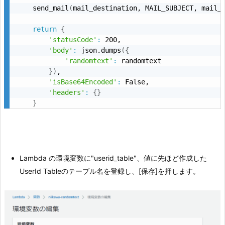
    send_mail
(
mail_destination, MAIL_SUBJECT, mail_
return
{
'statusCode'
:
 200,

'body'
:
 json.dumps
(
{
'randomtext'
:
 randomtext

}
)
,

'isBase64Encoded'
:
 False,

'headers'
:
{
}
}
Lambda の環境変数に"userid_table"、値に先ほど作成した
UserId Tableのテーブル名を登録し、[保存]を押します。