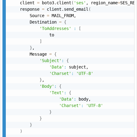
    client 
=
 boto3.client
(
'ses'
, region_name
=
SES_RE
    response 
=
 client.send_email
(
        Source 
=
 MAIL_FROM,

        Destination 
=
{
'ToAddresses'
:
[
                to

]
}
,

        Message 
=
{
'Subject'
:
{
'Data'
:
 subject,

'Charset'
:
'UTF-8'
}
,

'Body'
:
{
'Text'
:
{
'Data'
:
 body,

'Charset'
:
'UTF-8'
}
}
}
)