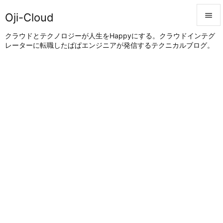
Oji-Cloud


クラウドとテクノロジーが人生をHappyにする。クラウドインテグ
レーターに転職したぱぱエンジニアが発信するテクニカルブログ。
メニュ

サイド

前へ

次へ

検索