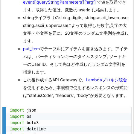
event['queryStringParameters’]['arg’]
で値を取得でき
ます。取得した値は、変数の userid に格納します。
stringライブラリのstring.digits, string.ascii_lowercase,
string.ascii_uppercaseによって取得した数字,英字の大
文字・小文字を元に、20文字のランダム文字列を生成し
ます。
put_item
でテーブルにアイテムを書き込みます。アイテ
ムは、パーティションキーのタイムスタンプ, ソートキ
ーのUser ID、そして先ほど生成したランダム文字列を
指定します。
この後作成するAPI Gatewayで、
Lambdaプロキシ統合
を使用するため、本演習で使用するレスポンスの形式に
は"statusCode", “headers", “body"が必要となります。
import
import
import
import