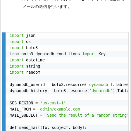
メールの送信を行います。
import
import
import
 boto3

from boto3.dynamodb.conditions 
import
import
import
import
 random

dynamodb_userid 
=
 boto3.resource
(
'dynamodb'
)
.Table
(
dynamodb_history 
=
 boto3.resource
(
'dynamodb'
)
.Table
SES_REGION 
=
'us-east-1'
MAIL_FROM 
=
'admin@example.com'
MAIL_SUBJECT 
=
'Send the result of a random string'
def send_mail
(
to, subject, body
)
:
