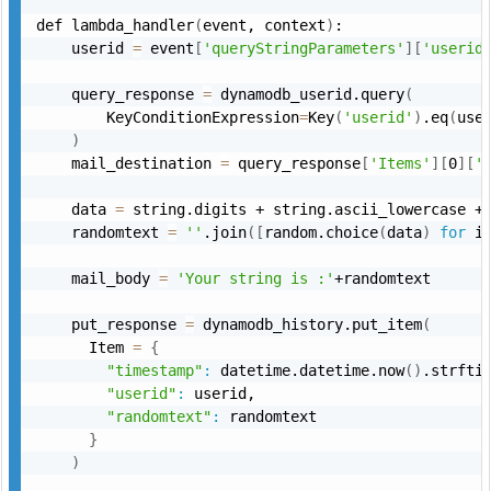
def lambda_handler
(
event, context
)
:

    userid 
=
 event
[
'queryStringParameters'
]
[
'userid
    query_response 
=
 dynamodb_userid.query
(
        KeyConditionExpression
=
Key
(
'userid'
)
.eq
(
use
)
    mail_destination 
=
 query_response
[
'Items'
]
[
0
]
[
'
    data 
=
 string.digits + string.ascii_lowercase + 
    randomtext 
=
''
.join
(
[
random.choice
(
data
)
for
 i
    mail_body 
=
'Your string is :'
+randomtext

    put_response 
=
 dynamodb_history.put_item
(
      Item 
=
{
"timestamp"
:
 datetime.datetime.now
(
)
.strfti
"userid"
:
 userid,

"randomtext"
:
 randomtext

}
)