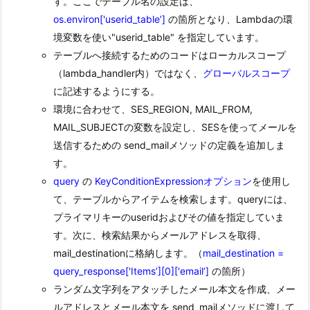
す。ここでテーブル名の設定は、
os.environ['userid_table’]
の箇所となり、Lambdaの環
境変数を使い"userid_table" を指定しています。
テーブルへ接続するためのコードはローカルスコープ
（lambda_handler内）ではなく、
グローバルスコープ
に記述するようにする。
環境に合わせて、SES_REGION, MAIL_FROM,
MAIL_SUBJECTの変数を設定し、SESを使ってメールを
送信するための send_mailメソッドの定義を追加しま
す。
query
の
KeyConditionExpressionオプション
を使用し
て、テーブルからアイテムを検索します。queryには、
プライマリキーのuseridおよびその値を指定していま
す。次に、検索結果からメールアドレスを取得、
mail_destinationに格納します。（
mail_destination =
query_response['Items’][0]['email’]
の箇所）
ランダム文字列をアタッチしたメール本文を作成、メー
ルアドレスとメール本文を send_mailメソッドに渡して