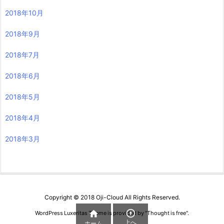
2018年10月
2018年9月
2018年7月
2018年6月
2018年5月
2018年4月
2018年3月
Copyright ©
2018
Oji-Cloud
All Rights Reserved.


WordPress Luxeritas Theme is provided by "
Thought is free
".
上へ
ホーム