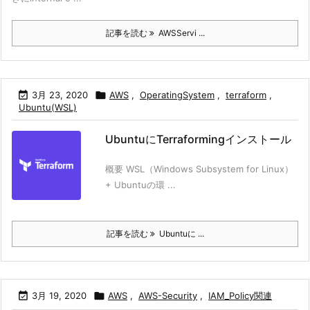
記事を読む
AWSServi ...

3月 23, 2020

AWS
,
OperatingSystem
,
terraform
,
Ubuntu(WSL)
UbuntuにTerraformingインストール
概要 WSL（Windows Subsystem for Linux）
+ Ubuntuの環 ...
記事を読む
Ubuntuに ...

3月 19, 2020

AWS
,
AWS-Security
,
IAM_Policy関連