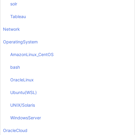
solr
Tableau
Network
OperatingSystem
AmazonLinux_CentOS
bash
OracleLinux
Ubuntu(WSL)
UNIX/Solaris
WindowsServer
OracleCloud