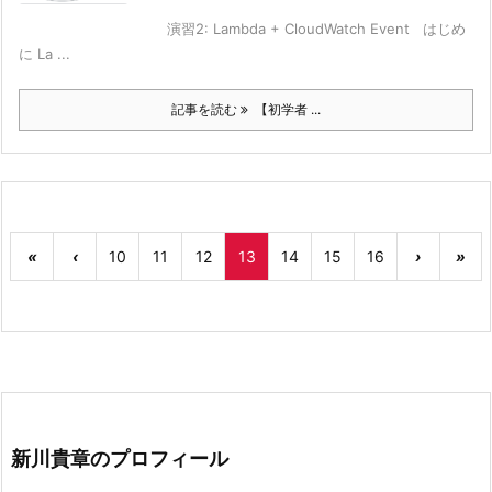
演習2: Lambda + CloudWatch Event はじめ
に La ...
記事を読む
【初学者 ...
«
‹
10
11
12
13
14
15
16
›
»
新川貴章のプロフィール