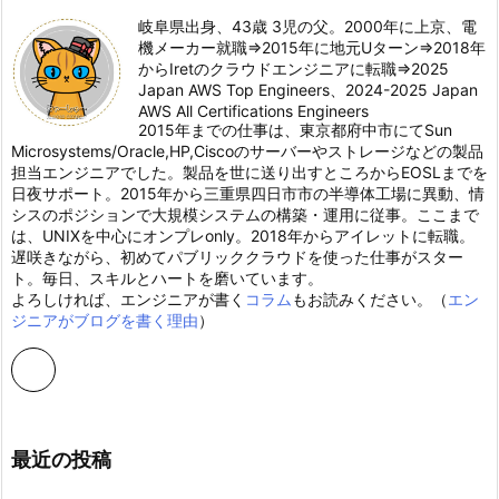
岐阜県出身、43歳 3児の父。2000年に上京、電
機メーカー就職⇒2015年に地元Uターン⇒2018年
からIretのクラウドエンジニアに転職⇒2025
Japan AWS Top Engineers、2024-2025 Japan
AWS All Certifications Engineers
2015年までの仕事は、東京都府中市にてSun
Microsystems/Oracle,HP,Ciscoのサーバーやストレージなどの製品
担当エンジニアでした。製品を世に送り出すところからEOSLまでを
日夜サポート。2015年から三重県四日市市の半導体工場に異動、情
シスのポジションで大規模システムの構築・運用に従事。ここまで
は、UNIXを中心にオンプレonly。2018年からアイレットに転職。
遅咲きながら、初めてパブリッククラウドを使った仕事がスター
ト。毎日、スキルとハートを磨いています。
よろしければ、エンジニアが書く
コラム
もお読みください。（
エン
ジニアがブログを書く理由
）
最近の投稿