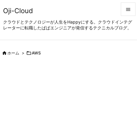
Oji-Cloud


クラウドとテクノロジーが人生をHappyにする。クラウドインテグ
レーターに転職したぱぱエンジニアが発信するテクニカルブログ。
メニュ

サイド


ホーム
>

AWS
前へ

次へ

検索