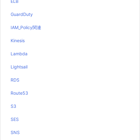
ELB
GuardDuty
IAM_Policy関連
Kinesis
Lambda
Lightsail
RDS
Route53
S3
SES
SNS