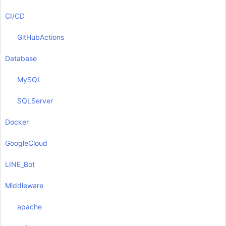
CI/CD
GitHubActions
Database
MySQL
SQLServer
Docker
GoogleCloud
LINE_Bot
Middleware
apache