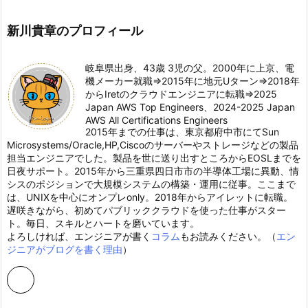
新川貴章のプロフィール
岐阜県出身、43歳 3児の父。2000年に上京、電
機メーカー就職⇒2015年に地元Uターン⇒2018年
からIretのクラウドエンジニアに転職⇒2025
Japan AWS Top Engineers、2024-2025 Japan
AWS All Certifications Engineers
2015年までの仕事は、東京都府中市にてSun
Microsystems/Oracle,HP,Ciscoのサーバーやストレージなどの製品
担当エンジニアでした。製品を世に送り出すところからEOSLまでを
日夜サポート。2015年から三重県四日市市の半導体工場に異動、情
シスのポジションで大規模システムの構築・運用に従事。ここまで
は、UNIXを中心にオンプレonly。2018年からアイレットに転職。
遅咲きながら、初めてパブリッククラウドを使った仕事がスター
ト。毎日、スキルとハートを磨いています。
よろしければ、エンジニアが書く
コラム
もお読みください。（
エン
ジニアがブログを書く理由
）