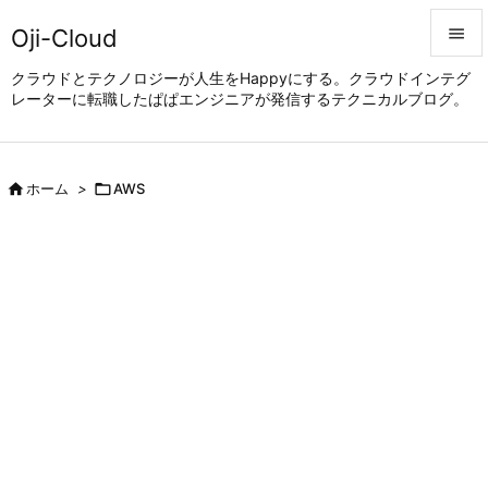
Oji-Cloud


クラウドとテクノロジーが人生をHappyにする。クラウドインテグ
レーターに転職したぱぱエンジニアが発信するテクニカルブログ。
メニュ

サイド


ホーム
>

AWS
前へ

次へ

検索