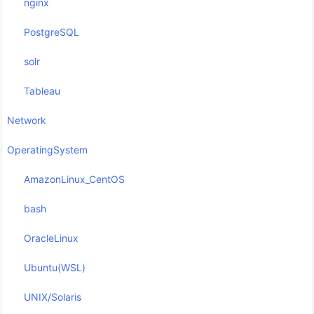
nginx
PostgreSQL
solr
Tableau
Network
OperatingSystem
AmazonLinux_CentOS
bash
OracleLinux
Ubuntu(WSL)
UNIX/Solaris