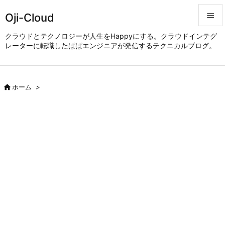
Oji-Cloud


クラウドとテクノロジーが人生をHappyにする。クラウドインテグ
レーターに転職したぱぱエンジニアが発信するテクニカルブログ。
メニュ

サイド


ホーム
>
前へ

次へ

検索