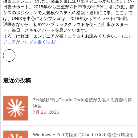
担当エンジニアでした。製品を世に送り出すところからEOSLまでを
日夜サポート。2015年から三重県四日市市の半導体工場に異動、情
シスのポジションで大規模システムの構築・運用に従事。ここまで
は、UNIXを中心にオンプレonly。2018年からアイレットに転職。
遅咲きながら、初めてパブリッククラウドを使った仕事がスター
ト。毎日、スキルとハートを磨いています。
よろしければ、エンジニアが書く
コラム
もお読みください。（
エン
ジニアがブログを書く理由
）
最近の投稿
Zed起動時にClaude Code連携が失敗する課題の解
決策
7月 26, 2026
Windows + Zedで軽量にClaude Codeを使う環境を