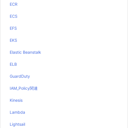
ECR
ECS
EFS
EKS
Elastic Beanstalk
ELB
GuardDuty
IAM_Policy関連
Kinesis
Lambda
Lightsail