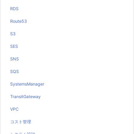
RDS
Route53
S3
SES
SNS
SQS
SystemsManager
TransitGateway
VPC
コスト管理