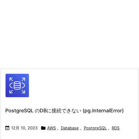
PostgreSQL のDBに接続できない (pg.InternalError)

12月 10, 2023

AWS
,
Database
,
PostgreSQL
,
RDS