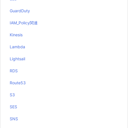
GuardDuty
IAM_Policy関連
Kinesis
Lambda
Lightsail
RDS
Route53
S3
SES
SNS