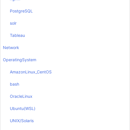
PostgreSQL
solr
Tableau
Network
OperatingSystem
AmazonLinux_CentOS
bash
OracleLinux
Ubuntu(WSL)
UNIX/Solaris