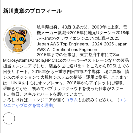
新川貴章のプロフィール
岐阜県出身、43歳 3児の父。2000年に上京、電
機メーカー就職⇒2015年に地元Uターン⇒2018年
からIretのクラウドエンジニアに転職⇒2025
Japan AWS Top Engineers、2024-2025 Japan
AWS All Certifications Engineers
2015年までの仕事は、東京都府中市にてSun
Microsystems/Oracle,HP,Ciscoのサーバーやストレージなどの製品
担当エンジニアでした。製品を世に送り出すところからEOSLまでを
日夜サポート。2015年から三重県四日市市の半導体工場に異動、情
シスのポジションで大規模システムの構築・運用に従事。ここまで
は、UNIXを中心にオンプレonly。2018年からアイレットに転職。
遅咲きながら、初めてパブリッククラウドを使った仕事がスター
ト。毎日、スキルとハートを磨いています。
よろしければ、エンジニアが書く
コラム
もお読みください。（
エン
ジニアがブログを書く理由
）