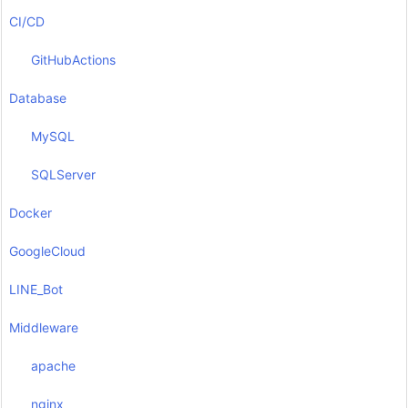
CI/CD
GitHubActions
Database
MySQL
SQLServer
Docker
GoogleCloud
LINE_Bot
Middleware
apache
nginx