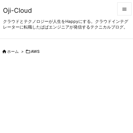
Oji-Cloud


クラウドとテクノロジーが人生をHappyにする。クラウドインテグ
レーターに転職したぱぱエンジニアが発信するテクニカルブログ。
メニュ

サイド


ホーム
>

AWS
前へ

次へ

検索