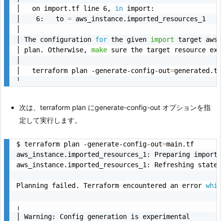
│   on import.tf line 6, 
in
 import:

│    6:   to 
=
 aws_instance.imported_resources_1

│ 

│ The configuration 
for
 the given 
import
 target aws
│ plan. Otherwise, 
make
 sure the target resource exi
│ 

│   terraform plan -generate-config-out
=
generated.tf
次は、terraform plan にgenerate-config-out オプションを指
定して実行します。
$ terraform plan -generate-config-out
=
main.tf

aws_instance.imported_resources_1: Preparing import
aws_instance.imported_resources_1: Refreshing state
Planning failed. Terraform encountered an error 
whi
╷

│ Warning: Config generation is experimental
