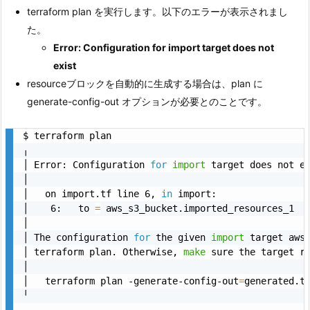
terraform plan を実行します。以下のエラーが表示されまし
た。
Error: Configuration for import target does not
exist
resourceブロックを自動的に生成する場合は、plan に
generate-config-out オプションが必要とのことです。
$ terraform plan

╷

│ Error: Configuration 
for
import
 target does not ex
│ 

│   on import.tf line 6, 
in
 import:

│    6:   to 
=
 aws_s3_bucket.imported_resources_1

│ 

│ The configuration 
for
 the given 
import
 target aws
│ terraform plan. Otherwise, 
make
 sure the target re
│ 

│   terraform plan -generate-config-out
=
generated.tf
╵

╷
