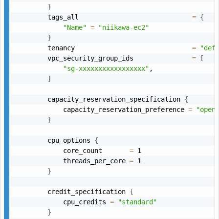
}
        tags_all                             
=
{
"Name"
=
"niikawa-ec2"
}
        tenancy                              
=
"def
        vpc_security_group_ids               
=
[
"sg-xxxxxxxxxxxxxxxxx"
,

]
        capacity_reservation_specification 
{
            capacity_reservation_preference 
=
"open
}
        cpu_options 
{
            core_count       
=
 1

            threads_per_core 
=
 1

}
        credit_specification 
{
            cpu_credits 
=
"standard"
}