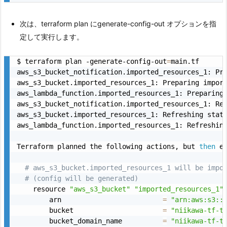
次は、terraform plan にgenerate-config-out オプションを指
定して実行します。
$ terraform plan -generate-config-out
=
main.tf

aws_s3_bucket_notification.imported_resources_1: Pr
aws_s3_bucket.imported_resources_1: Preparing impor
aws_lambda_function.imported_resources_1: Preparing
aws_s3_bucket_notification.imported_resources_1: Re
aws_s3_bucket.imported_resources_1: Refreshing stat
aws_lambda_function.imported_resources_1: Refreshin
Terraform planned the following actions, but 
then
 en
# aws_s3_bucket.imported_resources_1 will be impo
# (config will be generated)
    resource 
"aws_s3_bucket"
"imported_resources_1"
        arn                         
=
"arn:aws:s3::
        bucket                      
=
"niikawa-tf-t
        bucket_domain_name          
=
"niikawa-tf-t