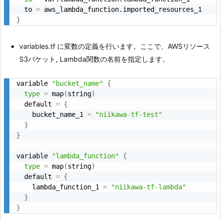
  to 
=
}
variables.tf に変数の定義を行います。ここで、AWSリソース
S3バケット, Lambda関数の名前を指定します。
variable 
"bucket_name"
{
type
=
 map
(
string
)
  default 
=
{
    bucket_name_1 
=
"niikawa-tf-test"
}
}
variable 
"lambda_function"
{
type
=
 map
(
string
)
  default 
=
{
    lambda_function_1 
=
"niikawa-tf-lambda"
}
}