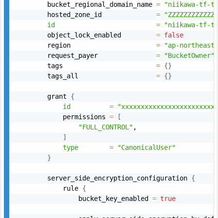
        bucket_regional_domain_name 
=
"niikawa-tf-t
        hosted_zone_id              
=
"ZZZZZZZZZZZZ
id
=
"niikawa-tf-t
        object_lock_enabled         
=
false
        region                      
=
"ap-northeast
        request_payer               
=
"BucketOwner"
        tags                        
=
{
}
        tags_all                    
=
{
}
        grant 
{
id
=
"xxxxxxxxxxxxxxxxxxxxxxxx
            permissions 
=
[
"FULL_CONTROL"
,

]
type
=
"CanonicalUser"
}
        server_side_encryption_configuration 
{
            rule 
{
                bucket_key_enabled 
=
true