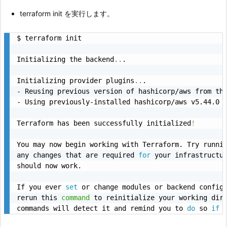
terraform init を実行します。
$ terraform init

Initializing the backend
..
.

Initializing provider plugins
..
.

- Reusing previous version of hashicorp/aws from th
- Using previously-installed hashicorp/aws v5.44.0

Terraform has been successfully initialized
!
You may now begin working with Terraform. Try runni
any changes that are required 
for
 your infrastructur
should now work.

If you ever 
set
 or change modules or backend config
rerun this 
command
 to reinitialize your working dire
commands will detect it and remind you to 
do
 so 
if
 