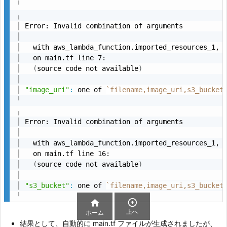
╵

╷

│ Error: Invalid combination of arguments

│ 

│   with aws_lambda_function.imported_resources_1,

│   on main.tf line 7:

│   
(
source code not available
)
│ 

│ 
"image_uri"
:
 one of 
`
filename,image_uri,s3_bucket
╵

╷

│ Error: Invalid combination of arguments

│ 

│   with aws_lambda_function.imported_resources_1,

│   on main.tf line 16:

│   
(
source code not available
)
│ 

│ 
"s3_bucket"
:
 one of 
`
filename,image_uri,s3_bucket
╵


上へ
ホーム
結果として、自動的に main.tf ファイルが生成されましたが、