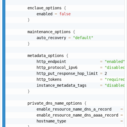
        enclave_options 
{
            enabled 
=
false
}
        maintenance_options 
{
            auto_recovery 
=
"default"
}
        metadata_options 
{
            http_endpoint               
=
"enabled"
            http_protocol_ipv6          
=
"disabled
            http_put_response_hop_limit 
=
 2

            http_tokens                 
=
"required
            instance_metadata_tags      
=
"disabled
}
        private_dns_name_options 
{
            enable_resource_name_dns_a_record    
=
            enable_resource_name_dns_aaaa_record 
=
            hostname_type                        
=