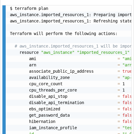
$ terraform plan

aws_instance.imported_resources_1: Preparing import
aws_instance.imported_resources_1: Refreshing state
Terraform will perform the following actions:

# aws_instance.imported_resources_1 will be impor
    resource 
"aws_instance"
"imported_resources_1"
        ami                                  
=
"ami
        arn                                  
=
"arn
        associate_public_ip_address          
=
true
        availability_zone                    
=
"ap-
        cpu_core_count                       
=
 1

        cpu_threads_per_core                 
=
 1

        disable_api_stop                     
=
fals
        disable_api_termination              
=
fals
        ebs_optimized                        
=
fals
        get_password_data                    
=
fals
        hibernation                          
=
fals
        iam_instance_profile                 
=
"tes