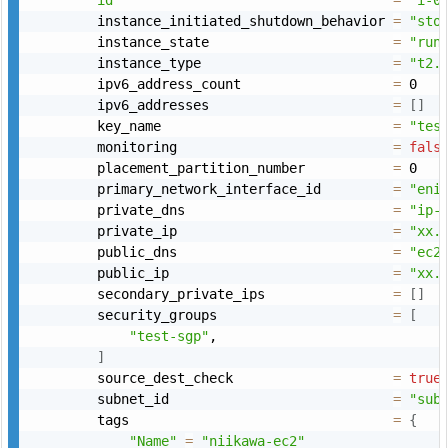
id
=
"i-0
        instance_initiated_shutdown_behavior 
=
"sto
        instance_state                       
=
"run
        instance_type                        
=
"t2.
        ipv6_address_count                   
=
 0

        ipv6_addresses                       
=
[
]
        key_name                             
=
"tes
        monitoring                           
=
fals
        placement_partition_number           
=
 0

        primary_network_interface_id         
=
"eni
        private_dns                          
=
"ip-
        private_ip                           
=
"xx.
        public_dns                           
=
"ec2
        public_ip                            
=
"xx.
        secondary_private_ips                
=
[
]
        security_groups                      
=
[
"test-sgp"
,

]
        source_dest_check                    
=
true
        subnet_id                            
=
"sub
        tags                                 
=
{
"Name"
=
"niikawa-ec2"