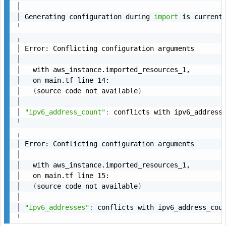
│ 

│ Generating configuration during 
import
 is current
╵

╷

│ Error: Conflicting configuration arguments

│ 

│   with aws_instance.imported_resources_1,

│   on main.tf line 14:

│   
(
source code not available
)
│ 

│ 
"ipv6_address_count"
:
 conflicts with ipv6_addresse
╵

╷

│ Error: Conflicting configuration arguments

│ 

│   with aws_instance.imported_resources_1,

│   on main.tf line 15:

│   
(
source code not available
)
│ 

│ 
"ipv6_addresses"
:
 conflicts with ipv6_address_coun
╵