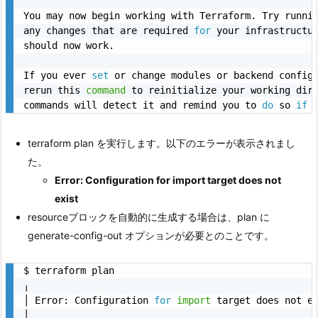
You may now begin working with Terraform. Try runni
any changes that are required 
for
 your infrastructur
should now work.

If you ever 
set
 or change modules or backend config
rerun this 
command
 to reinitialize your working dire
commands will detect it and remind you to 
do
 so 
if
 
terraform plan を実行します。以下のエラーが表示されまし
た。
Error: Configuration for import target does not
exist
resourceブロックを自動的に生成する場合は、plan に
generate-config-out オプションが必要とのことです。
$ terraform plan

╷

│ Error: Configuration 
for
import
 target does not ex
│ 
