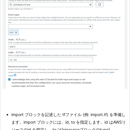
import ブロックを記述した tfファイル (例: import.tf) を準備し
ます。import ブロックには、id, to を指定します。id はAWSリ
ソースのid を指定し、to は[resourceブロックのtype].