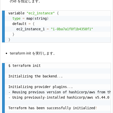
のid を指定します。
variable 
"ec2_instance"
{
type
=
 map
(
string
)
  default 
=
{
    ec2_instance_1 
=
"i-0ba7a1f0f1b4358f1"
}
}
terraform init を実行します。
$ terraform init

Initializing the backend
..
.

Initializing provider plugins
..
.

- Reusing previous version of hashicorp/aws from th
- Using previously-installed hashicorp/aws v5.44.0

Terraform has been successfully initialized
!