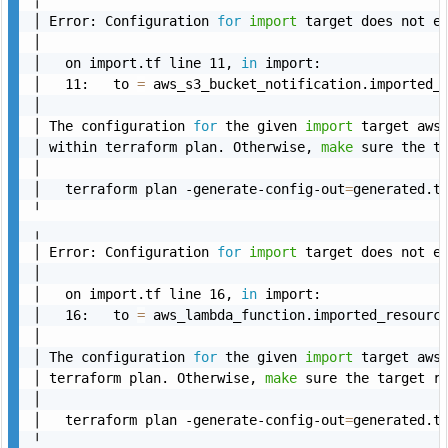
│ Error: Configuration 
for
import
 target does not ex
│ 

│   on import.tf line 11, 
in
 import:

│   11:   to 
=
 aws_s3_bucket_notification.imported_r
│ 

│ The configuration 
for
 the given 
import
 target aws
│ within terraform plan. Otherwise, 
make
 sure the ta
│ 

│   terraform plan -generate-config-out
=
generated.tf
╵

╷

│ Error: Configuration 
for
import
 target does not ex
│ 

│   on import.tf line 16, 
in
 import:

│   16:   to 
=
 aws_lambda_function.imported_resource
│ 

│ The configuration 
for
 the given 
import
 target aws
│ terraform plan. Otherwise, 
make
 sure the target re
│ 

│   terraform plan -generate-config-out
=
generated.tf
╵