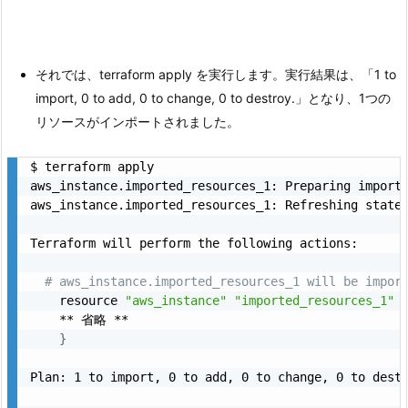
それでは、terraform apply を実行します。実行結果は、「1 to
import, 0 to add, 0 to change, 0 to destroy.」となり、1つの
リソースがインポートされました。
$ terraform apply

aws_instance.imported_resources_1: Preparing import
aws_instance.imported_resources_1: Refreshing state
Terraform will perform the following actions:

# aws_instance.imported_resources_1 will be impor
    resource 
"aws_instance"
"imported_resources_1"
    ** 省略 **

}
Plan: 1 to import, 0 to add, 0 to change, 0 to destr