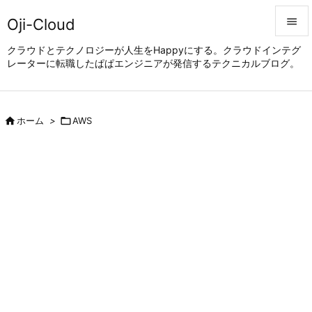
Oji-Cloud


クラウドとテクノロジーが人生をHappyにする。クラウドインテグ
レーターに転職したぱぱエンジニアが発信するテクニカルブログ。
メニュ

サイド


ホーム
>

AWS
前へ

次へ

検索