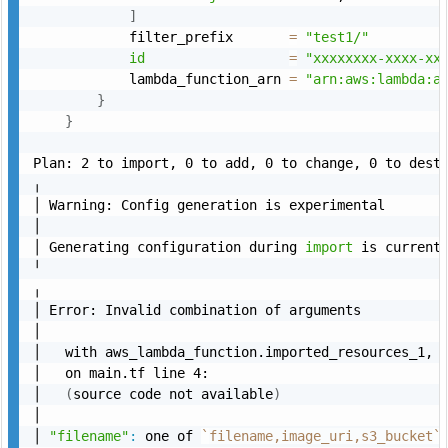
]
            filter_prefix       
=
"test1/"
id
=
"xxxxxxxx-xxxx-xx
            lambda_function_arn 
=
"arn:aws:lambda:a
}
}
Plan: 2 to import, 0 to add, 0 to change, 0 to destr
╷

│ Warning: Config generation is experimental

│ 

│ Generating configuration during 
import
 is current
╵

╷

│ Error: Invalid combination of arguments

│ 

│   with aws_lambda_function.imported_resources_1,

│   on main.tf line 4:

│   
(
source code not available
)
│ 

│ 
"filename"
:
 one of 
`
filename,image_uri,s3_bucket
`