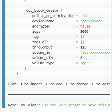
}
        root_block_device 
{
            delete_on_termination 
=
true
            device_name           
=
"/dev/xvda"
            encrypted             
=
false
            iops                  
=
 3000

            tags                  
=
{
}
            tags_all              
=
{
}
            throughput            
=
 125

            volume_id             
=
"vol-xxxxxxxxxx
            volume_size           
=
 8

            volume_type           
=
"gp3"
}
}
Plan: 1 to import, 0 to add, 0 to change, 0 to destr
────────────────────────────────────────────────────
Note: You didn
't use the -out option to save this p