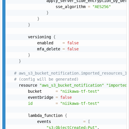
                apply_server_side_encryption_by_def
                    sse_algorithm 
=
"AES256"
}
}
}
        versioning 
{
            enabled    
=
false
            mfa_delete 
=
false
}
}
# aws_s3_bucket_notification.imported_resources_1
# (config will be generated)
    resource 
"aws_s3_bucket_notification"
"imported
        bucket      
=
"niikawa-tf-test"
        eventbridge 
=
false
id
=
"niikawa-tf-test"
        lambda_function 
{
            events              
=
[
"s3:ObjectCreated:Put"
,
