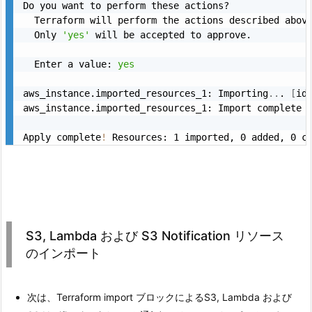
Do you want to perform these actions?

  Terraform will perform the actions described above
  Only 
'yes'
 will be accepted to approve.

  Enter a value: 
yes
aws_instance.imported_resources_1: Importing
..
. 
[
id
aws_instance.imported_resources_1: Import complete 
Apply complete
!
 Resources: 1 imported, 0 added, 0 c
S3, Lambda および S3 Notification リソース
のインポート
次は、Terraform import ブロックによるS3, Lambda および