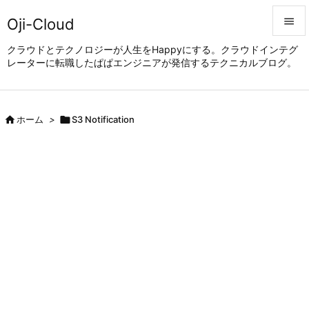
Oji-Cloud


クラウドとテクノロジーが人生をHappyにする。クラウドインテグ
レーターに転職したぱぱエンジニアが発信するテクニカルブログ。
メニュ

サイド


ホーム
>

S3 Notification
前へ

次へ

検索