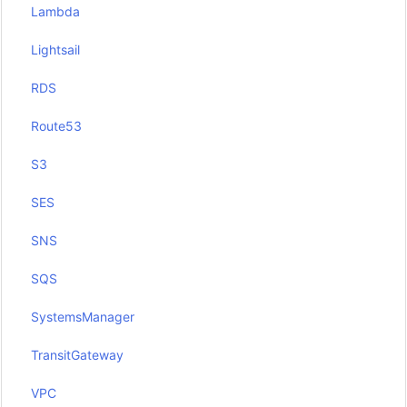
Lambda
Lightsail
RDS
Route53
S3
SES
SNS
SQS
SystemsManager
TransitGateway
VPC