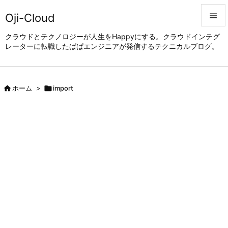
Oji-Cloud


クラウドとテクノロジーが人生をHappyにする。クラウドインテグ
レーターに転職したぱぱエンジニアが発信するテクニカルブログ。
メニュ

サイド


ホーム
>

import
前へ

次へ

検索