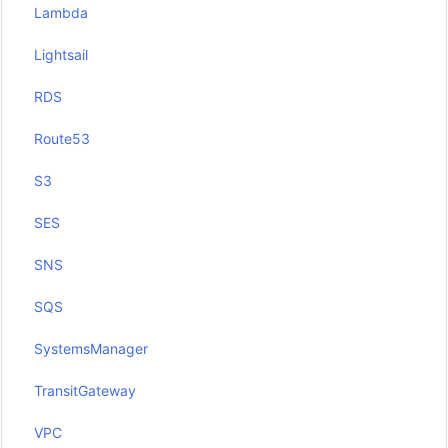
Lambda
Lightsail
RDS
Route53
S3
SES
SNS
SQS
SystemsManager
TransitGateway
VPC