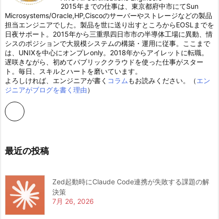
2015年までの仕事は、東京都府中市にてSun
Microsystems/Oracle,HP,Ciscoのサーバーやストレージなどの製品
担当エンジニアでした。製品を世に送り出すところからEOSLまでを
日夜サポート。2015年から三重県四日市市の半導体工場に異動、情
シスのポジションで大規模システムの構築・運用に従事。ここまで
は、UNIXを中心にオンプレonly。2018年からアイレットに転職。
遅咲きながら、初めてパブリッククラウドを使った仕事がスター
ト。毎日、スキルとハートを磨いています。
よろしければ、エンジニアが書く
コラム
もお読みください。（
エン
ジニアがブログを書く理由
）
最近の投稿
Zed起動時にClaude Code連携が失敗する課題の解
決策
7月 26, 2026