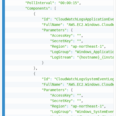
"PollInterval"
:
"00:00:15"
,

"Components"
:
[
{
"Id"
:
"CloudWatchLogsApplicationEve
"FullName"
:
"AWS.EC2.Windows.CloudW
"Parameters"
:
{
"AccessKey"
:
""
,

"SecretKey"
:
""
,

"Region"
:
"ap-northeast-1"
,

"LogGroup"
:
"Windows_Applicatio
"LogStream"
:
"{hostname}_{insta
}
}
,

{
"Id"
:
"CloudWatchLogsSystemEventLog
"FullName"
:
"AWS.EC2.Windows.CloudW
"Parameters"
:
{
"AccessKey"
:
""
,

"SecretKey"
:
""
,

"Region"
:
"ap-northeast-1"
,

"LogGroup"
:
"Windows_SystemEven