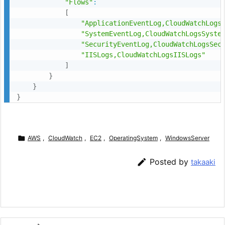
"Flows"
:
[
"ApplicationEventLog,CloudWatchLogs
"SystemEventLog,CloudWatchLogsSyste
"SecurityEventLog,CloudWatchLogsSec
"IISLogs,CloudWatchLogsIISLogs"
]
}
}
}

AWS
,
CloudWatch
,
EC2
,
OperatingSystem
,
WindowsServer

Posted by
takaaki