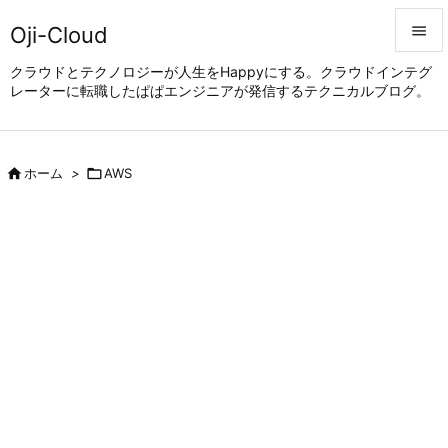
Oji-Cloud


クラウドとテクノロジーが人生をHappyにする。クラウドインテグ
レーターに転職したぱぱエンジニアが発信するテクニカルブログ。
メニュ

サイド


ホーム
>

AWS
前へ

次へ

検索