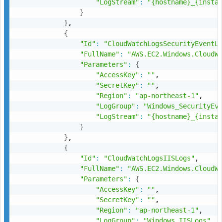
"LogStream"
:
"{hostname}_{insta
}
}
,

{
"Id"
:
"CloudWatchLogsSecurityEventL
"FullName"
:
"AWS.EC2.Windows.CloudW
"Parameters"
:
{
"AccessKey"
:
""
,

"SecretKey"
:
""
,

"Region"
:
"ap-northeast-1"
,

"LogGroup"
:
"Windows_SecurityEv
"LogStream"
:
"{hostname}_{insta
}
}
,

{
"Id"
:
"CloudWatchLogsIISLogs"
,

"FullName"
:
"AWS.EC2.Windows.CloudW
"Parameters"
:
{
"AccessKey"
:
""
,

"SecretKey"
:
""
,

"Region"
:
"ap-northeast-1"
,

"LogGroup"
:
"Windows_IISLogs"
,
