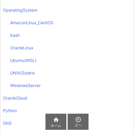
OperatingSystem
AmazonLinux_CentOS
bash
OracleLinux
Ubuntu(WSL)
UNIX/Solaris
WindowsServer
OracleCloud
Python


SNS
上へ
ホーム