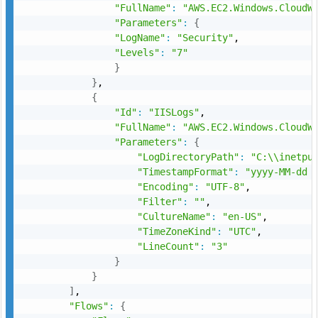
"FullName"
:
"AWS.EC2.Windows.CloudW
"Parameters"
:
{
"LogName"
:
"Security"
,

"Levels"
:
"7"
}
}
,

{
"Id"
:
"IISLogs"
,

"FullName"
:
"AWS.EC2.Windows.CloudW
"Parameters"
:
{
"LogDirectoryPath"
:
"C:\\inetpu
"TimestampFormat"
:
"yyyy-MM-dd 
"Encoding"
:
"UTF-8"
,

"Filter"
:
""
,

"CultureName"
:
"en-US"
,

"TimeZoneKind"
:
"UTC"
,

"LineCount"
:
"3"
}
}
]
,

"Flows"
:
{