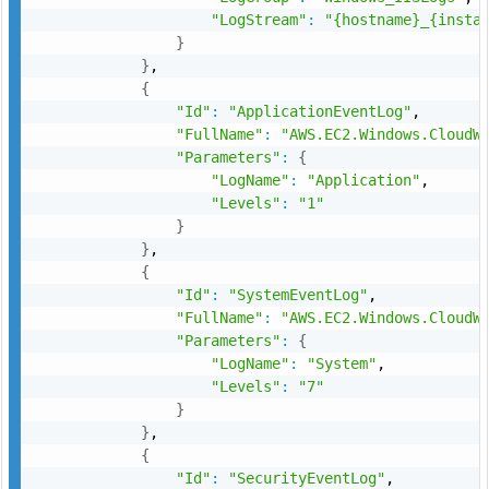
"LogStream"
:
"{hostname}_{insta
}
}
,

{
"Id"
:
"ApplicationEventLog"
,

"FullName"
:
"AWS.EC2.Windows.CloudW
"Parameters"
:
{
"LogName"
:
"Application"
,

"Levels"
:
"1"
}
}
,

{
"Id"
:
"SystemEventLog"
,

"FullName"
:
"AWS.EC2.Windows.CloudW
"Parameters"
:
{
"LogName"
:
"System"
,

"Levels"
:
"7"
}
}
,

{
"Id"
:
"SecurityEventLog"
,
