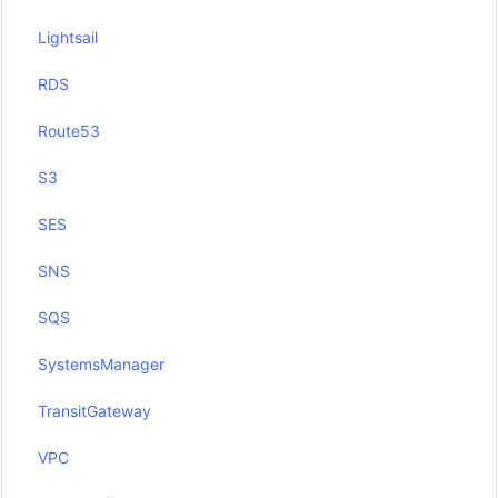
Lightsail
RDS
Route53
S3
SES
SNS
SQS
SystemsManager
TransitGateway
VPC