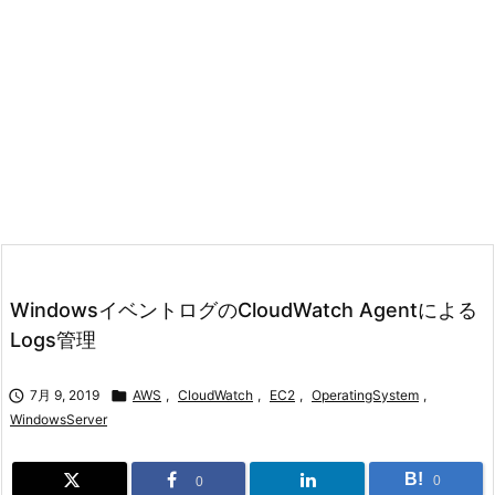
WindowsイベントログのCloudWatch Agentによる
Logs管理

7月 9, 2019

AWS
,
CloudWatch
,
EC2
,
OperatingSystem
,
WindowsServer
B!
0
0