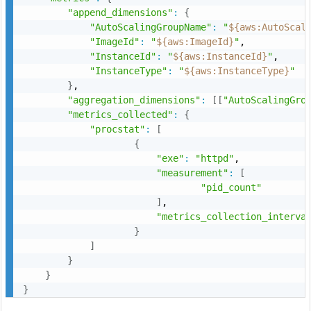
"append_dimensions"
:
{
"AutoScalingGroupName"
:
"
${aws:AutoScal
"ImageId"
:
"
${aws:ImageId}
"
,

"InstanceId"
:
"
${aws:InstanceId}
"
,

"InstanceType"
:
"
${aws:InstanceType}
"
}
,

"aggregation_dimensions"
:
[
[
"AutoScalingGro
"metrics_collected"
:
{
"procstat"
:
[
{
"exe"
:
"httpd"
,

"measurement"
:
[
"pid_count"
]
,

"metrics_collection_interva
}
]
}
}
}