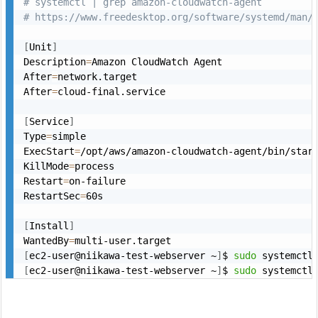
# systemctl | grep amazon-cloudwatch-agent
# https://www.freedesktop.org/software/systemd/man/
[
Unit
]
Description
=
Amazon CloudWatch Agent

After
=
network.target

After
=
cloud-final.service

[
Service
]
Type
=
simple

ExecStart
=
/opt/aws/amazon-cloudwatch-agent/bin/start
KillMode
=
process

Restart
=
on-failure

RestartSec
=
60s

[
Install
]
WantedBy
=
[
ec2-user@niikawa-test-webserver ~
]
$ 
sudo
[
ec2-user@niikawa-test-webserver ~
]
$ 
sudo
 systemctl