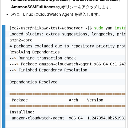
AmazonSSMFullAccess
のポリシーをアタッチします。
次に、Linux にCloudWatch Agent を導入します。
[
ec2-user@niikawa-test-webserver ~
]
$ 
sudo
 yum 
insta
Loaded plugins: extras_suggestions, langpacks, prior
amzn2-core                                         
4 packages excluded due to repository priority prote
Resolving Dependencies

--
>
 Running transaction check

---
>
 Package amazon-cloudwatch-agent.x86_64 0:1.2473
--
>
 Finished Dependency Resolution

Dependencies Resolved

==
==
==
==
==
==
==
==
==
==
==
==
==
==
==
==
==
==
==
==
==
==
==
==
==
=
==
==
==
==
==
==
==
==
==
==
==
==
==
==
==
==
==
==
==
==
==
==
==
==
==
=
Installing:

 amazon-cloudwatch-agent  x86_64  1.247354.0b251981-