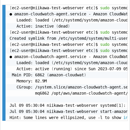
[
ec2-user@niikawa-test-webserver etc
]
$ 
sudo
 systemct
● amazon-cloudwatch-agent.service - Amazon CloudWatc
   Loaded: loaded 
(
/etc/systemd/system/amazon-cloud
   Active: inactive 
(
dead
)
[
ec2-user@niikawa-test-webserver etc
]
$ 
sudo
 systemc
[
ec2-user@niikawa-test-webserver etc
]
$ 
sudo
[
ec2-user@niikawa-test-webserver etc
]
$ 
sudo
 systemct
● amazon-cloudwatch-agent.service - Amazon CloudWatc
   Loaded: loaded 
(
/etc/systemd/system/amazon-cloud
   Active: active 
(
running
)
 since Sun 2023-07-09 05
 Main PID: 6862 
(
amazon-cloudwat
)
   Memory: 82.9M

   CGroup: /system.slice/amazon-cloudwatch-agent.ser
           mq6862 /opt/aws/amazon-cloudwatch-agent/
Jul 09 05:30:04 niikawa-test-webserver systemd
[
1
]
: 
Jul 09 05:30:04 niikawa-test-webserver start-amazon
Hint: Some lines were ellipsized, use -l to show 
in