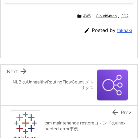

AWS
,
CloudWatch
,
EC2

Posted by
takaaki

Next
NLB のUnhealthyRoutingFlowCount メト
リクス

Prev
tsm maintenance restoreコマンドのunex
pected error事例