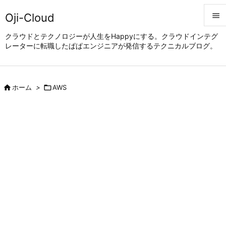
Oji-Cloud


クラウドとテクノロジーが人生をHappyにする。クラウドインテグ
レーターに転職したぱぱエンジニアが発信するテクニカルブログ。
メニュ

サイド


ホーム
>

AWS
前へ

次へ

検索