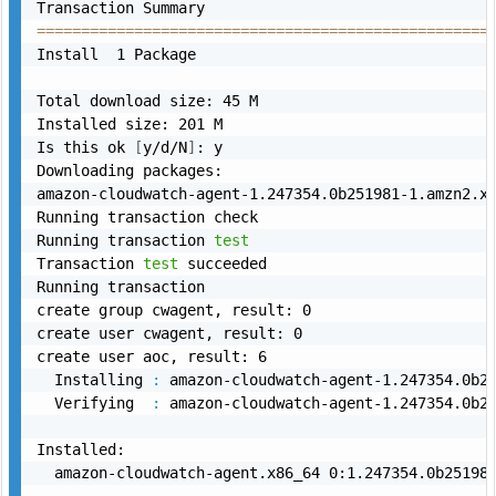
==
==
==
==
==
==
==
==
==
==
==
==
==
==
==
==
==
==
==
==
==
==
==
==
==
=
Install  1 Package

Total download size: 45 M

Installed size: 201 M

Is this ok 
[
y/d/N
]
: y

Downloading packages:

amazon-cloudwatch-agent-1.247354.0b251981-1.amzn2.x
Running transaction check

Running transaction 
test
Transaction 
test
 succeeded

Running transaction

create group cwagent, result: 0

create user cwagent, result: 0

create user aoc, result: 6

  Installing 
:
 amazon-cloudwatch-agent-1.247354.0b25
  Verifying  
:
 amazon-cloudwatch-agent-1.247354.0b25
Installed:

  amazon-cloudwatch-agent.x86_64 0:1.247354.0b251981